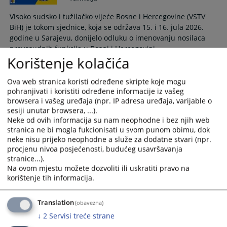
Visoko sudsko i tužilačko vijeće Bosne i Hercegovine (VSTV
BiH) je tokom sjednice, koja se održava 15. i 16. jula 2026.
godine u Sarajevu, donijelo odluku o imenovanju nosilaca
pravosudnih funkcija u Bosni i Hercegovini.
Korištenje kolačića
16.07.2026.
Ova web stranica koristi određene skripte koje mogu
VSTV BiH i Europska unija nastavljaju
pohranjivati i koristiti određene informacije iz vašeg
dijalog o unaprjeđenju mehanizma
browsera i vašeg uređaja (npr. IP adresa uređaja, varijable o
vanjskog praćenja
sesiji unutar browsera, ...).
Neke od ovih informacija su nam neophodne i bez njih web
Visoko sudsko i tužiteljsko vijeće Bosne i Hercegovine (VSTV
stranica ne bi mogla fukcionisati u svom punom obimu, dok
BiH) i Europska unija nastavljaju partnerski dijalog s ciljem
neke nisu prijeko neophodne a služe za dodatne stvari (npr.
zajedničkog sagledavanja mogućnosti i pronalaženja
procjenu nivoa posjećenosti, budućeg usavršavanja
održivog rješenja za nastavak uspješne suradnje u vezi s
stranice...).
angažiranjem stručnjaka za vanjsko praćenje rada Odjela za
Na ovom mjestu možete dozvoliti ili uskratiti pravo na
provođenje postupka po izvješćima (Odjel), potvrđujući
korištenje tih informacija.
zajedničku opredijeljenost za jačanje integriteta,
transparentnosti i vladavine prava.
Translation
(obavezna)
16.07.2026.
↓
2
Servisi treće strane