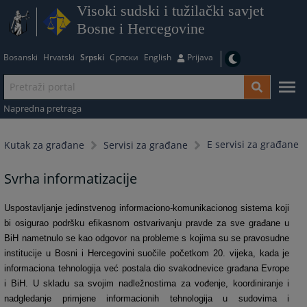
Visoki sudski i tužilački savjet
Bosne i Hercegovine
Bosanski
Hrvatski
Srpski
Српски
English
Prijava
Napredna pretraga
E servisi za građane
Kutak za građane
Servisi za građane
Svrha informatizacije
Uspostavljanje jedinstvenog informaciono-komunikacionog sistema koji
bi osigurao podršku efikasnom ostvarivanju pravde za sve građane u
BiH nametnulo se kao odgovor na probleme s kojima su se pravosudne
institucije u Bosni i Hercegovini suočile početkom 20. vijeka, kada je
informaciona tehnologija već postala dio svakodnevice građana Evrope
i BiH. U skladu sa svojim nadležnostima za vođenje, koordiniranje i
nadgledanje primjene informacionih tehnologija u sudovima i