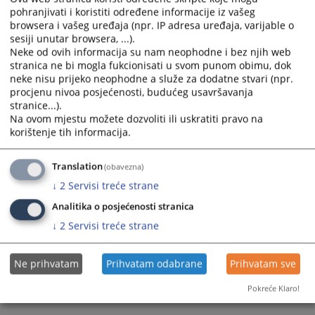
• Registri poslovnih subjekata u BiH
pohranjivati i koristiti određene informacije iz vašeg
browsera i vašeg uređaja (npr. IP adresa uređaja, varijable o
Sve aktivnosti imaju za cilj unapređenje rada pravosuđa i osiguravanja
sesiji unutar browsera, ...).
Neke od ovih informacija su nam neophodne i bez njih web
bolje i kvalitetnije elektronske komunikacije sa pravosuđem.
stranica ne bi mogla fukcionisati u svom punom obimu, dok
655
PREGLEDA
neke nisu prijeko neophodne a služe za dodatne stvari (npr.
procjenu nivoa posjećenosti, budućeg usavršavanja
stranice...).
Na ovom mjestu možete dozvoliti ili uskratiti pravo na
korištenje tih informacija.
Translation
(obavezna)
↓
2
Servisi treće strane
Analitika o posjećenosti stranica
↓
2
Servisi treće strane
Ne prihvatam
Prihvatam odabrane
Prihvatam sve
Pokreće Klaro!