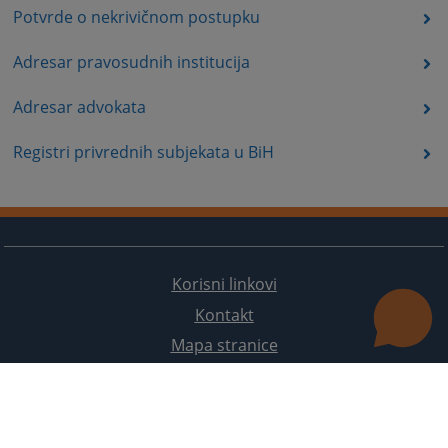
Potvrde o nekrivičnom postupku
Adresar pravosudnih institucija
Adresar advokata
Registri privrednih subjekata u BiH
Korisni linkovi
Kontakt
Mapa stranice