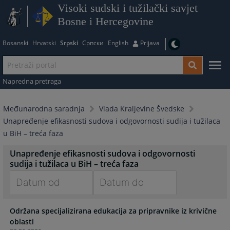
Visoki sudski i tužilački savjet
Bosne i Hercegovine
Bosanski
Hrvatski
Srpski
Српски
English
Prijava
Napredna pretraga
Međunarodna saradnja
Vlada Kraljevine Švedske
Unapređenje efikasnosti sudova i odgovornosti sudija i tužilaca
u BiH – treća faza
Unapređenje efikasnosti sudova i odgovornosti
sudija i tužilaca u BiH – treća faza
Navigate
Navigate
Održana specijalizirana edukacija za pripravnike iz krivične
forward
forward
oblasti
to
to