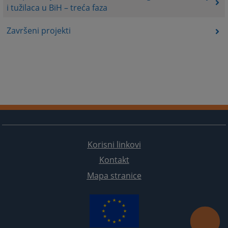
i tužilaca u BiH – treća faza
Završeni projekti
Korisni linkovi
Kontakt
Mapa stranice