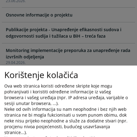
23.06.2026.
interact
interact
with
with
Osnovne informacije o projektu
the
the
calendar
calendar
and
and
Publikacije projekta - Unapređenje efikasnosti sudova i
select
select
odgovornosti sudija i tužilaca u BiH – treća faza
a
a
date.
date.
Monitoring implementacije preporuka za unapređenje rada
Press
Press
izvršnih odjeljenja
the
the
29.04.2026.
question
question
Korištenje kolačića
mark
mark
Učenje kroz praksu: Održana specijalizirana edukacija za
key
key
pripravnike iz krivične oblasti
Ova web stranica koristi određene skripte koje mogu
18.02.2026.
to
to
pohranjivati i koristiti određene informacije iz vašeg
get
get
browsera i vašeg uređaja (npr. IP adresa uređaja, varijable o
the
the
sesiji unutar browsera, ...).
Unaprjeđenje učinkovitosti ovršnih postupaka u sudovima
Neke od ovih informacija su nam neophodne i bez njih web
keyboard
keyboard
stranica ne bi mogla fukcionisati u svom punom obimu, dok
22.12.2025.
shortcuts
shortcuts
neke nisu prijeko neophodne a služe za dodatne stvari (npr.
for
for
procjenu nivoa posjećenosti, budućeg usavršavanja
Ravnatelj Švedske agencije za izvršenje i veleposlanica
changing
changing
stranice...).
Kraljevine Švedske u BiH u posjetu VSTV-u BiH: Jačanje
dates.
dates.