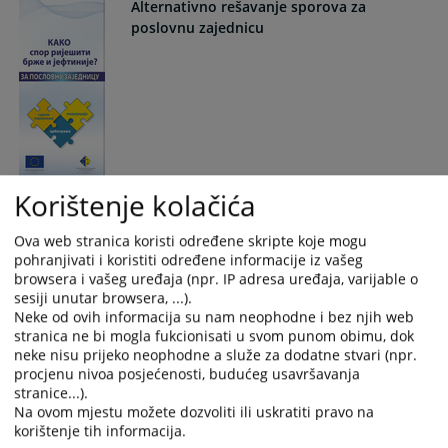
Alternativno rešavanje sporova za
poslovnu zajednicu
Korištenje kolačića
Smjernice za sklapanje sudske nagodbe -
za stranke
Ova web stranica koristi određene skripte koje mogu
pohranjivati i koristiti određene informacije iz vašeg
browsera i vašeg uređaja (npr. IP adresa uređaja, varijable o
sesiji unutar browsera, ...).
Neke od ovih informacija su nam neophodne i bez njih web
stranica ne bi mogla fukcionisati u svom punom obimu, dok
neke nisu prijeko neophodne a služe za dodatne stvari (npr.
procjenu nivoa posjećenosti, budućeg usavršavanja
stranice...).
Na ovom mjestu možete dozvoliti ili uskratiti pravo na
Šta vidite - predrasude i stereotipi
korištenje tih informacija.