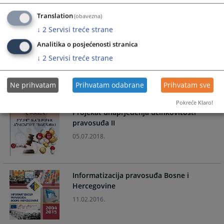
Translation
(obavezna)
↓
2
Servisi treće strane
Analitika o posjećenosti stranica
Konsolidacija i dalji razvoj pravosudnog
↓
2
Servisi treće strane
komunikacionog i informacionog sistema
09.07.2018.
Ne prihvatam
Prihvatam odabrane
Prihvatam sve
Pokreće Klaro!
Projekat unaprjeđenja učinkovitosti
pravosuđa II
05.07.2018.
Informatizacija pravosuđa Bosne i
Hercegovine
11.02.2016.