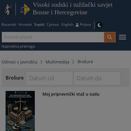
Visoki sudski i tužilački savjet
Bosne i Hercegovine
Bosanski
Hrvatski
Srpski
Српски
English
Prijava
Napredna pretraga
Brošure
Odnosi s javnošću
Multimedija
Brošure
Navigate
Navigate
Moj pripravnički staž u sudu
forward
forward
to
to
interact
interact
with
with
the
the
calendar
calendar