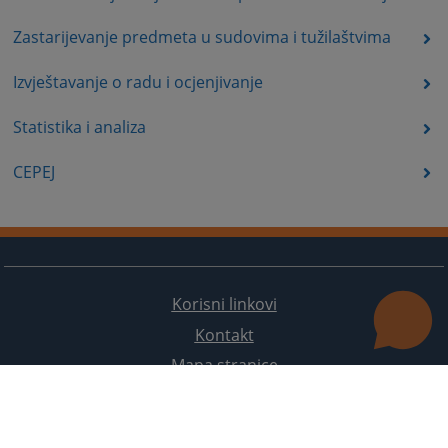
Zastarijevanje predmeta u sudovima i tužilaštvima
Izvještavanje o radu i ocjenjivanje
Statistika i analiza
CEPEJ
Korisni linkovi
Kontakt
Mapa stranice