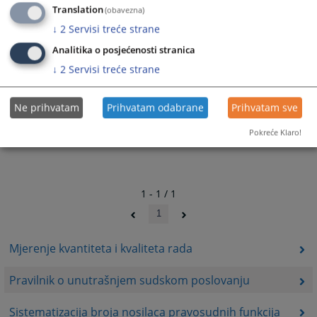
Translation
(obavezna)
↓
2
Servisi treće strane
Analitika o posjećenosti stranica
↓
2
Servisi treće strane
Ne prihvatam
Prihvatam odabrane
Prihvatam sve
Pokreće Klaro!
1 - 1 / 1
1
Mjerenje kvantiteta i kvaliteta rada
Pravilnik o unutrašnjem sudskom poslovanju
Sistematizacija broja nosilaca pravosudnih funkcija