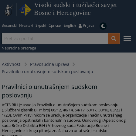
Visoki sudski i tužilački savjet
Bosne i Hercegovine
Bosanski
Hrvatski
Srpski
Српски
English
Prijava
Napredna pretraga
Aktivnosti
Pravosudna uprava
Pravilnik o unutrašnjem sudskom poslovanju
Pravilnici o unutrašnjem sudskom
poslovanju
VSTS BiH je usvojio Pravilnik o unutrašnjem sudskom poslovanju
(„Službeni glasnik BiH“ broj 66/12, 40/14, 54/17, 60/17, 30/18, 83/22 i
1/23). Ovim Pravilnikom se uređuje organizacija i način unutrašnjeg
poslovanja opštinskih i kantonalnih sudova, Osnovnog i Apelacionog
suda Brčko Distrikta BiH i Vrhovnog suda Federacije Bosne i
Hercegovine i druga pitanja značajna za unutrašnje sudsko
poslovanje.