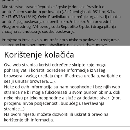
Ministarstvo pravde Republike Srpske je donijelo Pravilnik o
unutrašnjem sudskom poslovanju („Službeni glasnik RS“ broj 9/14,
71/17, 67/18n i 6/19). Ovim Pravilnikom se uređuje organizacija i način
unutrašnjeg poslovanja osnovnih, okružnih, okružnih privrednih,
Višeg privrednog i Vrhovnog suda Republike Srpske i druga pitanja
značajna za unutrašnje sudsko poslovanje.
Primjenom Pravilnika o unutrašnjem sudskom poslovanju osigurava
se uredno i pravovremeno obavljanje poslova sudske uprave,
kancelarijskog poslovanja i drugih poslova značajnih za unutrašnje
Korištenje kolačića
poslovanje sudova.
Ova web stranica koristi određene skripte koje mogu
Pravilnik o unutrašnjem sudskom poslovanju (FBiH i
pohranjivati i koristiti određene informacije iz vašeg
BDBiH)
browsera i vašeg uređaja (npr. IP adresa uređaja, varijable o
sesiji unutar browsera, ...).
Neke od ovih informacija su nam neophodne i bez njih web
968
PREGLEDA
stranica ne bi mogla fukcionisati u svom punom obimu, dok
neke nisu prijeko neophodne a služe za dodatne stvari (npr.
procjenu nivoa posjećenosti, budućeg usavršavanja
stranice...).
Na ovom mjestu možete dozvoliti ili uskratiti pravo na
korištenje tih informacija.