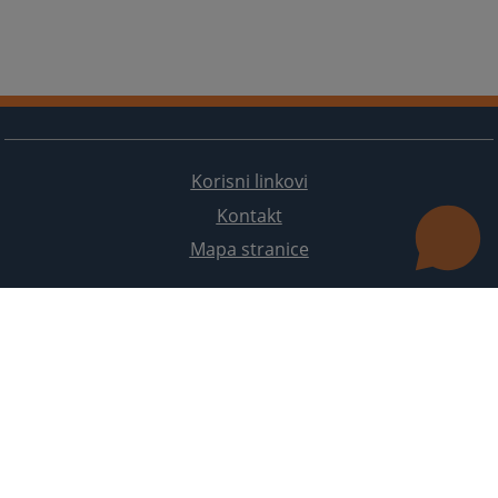
Korisni linkovi
Kontakt
Mapa stranice
Redizajn web stranice je finansirala Evropska unija. Za njen sadržaj isključivo je odgovorno
Visoko sudsko i tužilačko vijeće BiH i ona ne odražava nužno stavove Evropske unije.