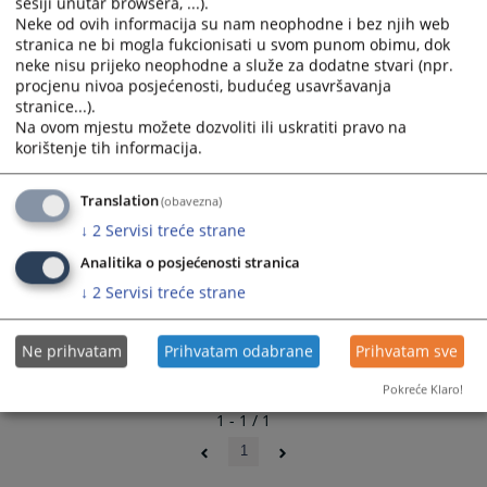
1082
PREGLEDA
sesiji unutar browsera, ...).
Neke od ovih informacija su nam neophodne i bez njih web
stranica ne bi mogla fukcionisati u svom punom obimu, dok
neke nisu prijeko neophodne a služe za dodatne stvari (npr.
procjenu nivoa posjećenosti, budućeg usavršavanja
stranice...).
Na ovom mjestu možete dozvoliti ili uskratiti pravo na
korištenje tih informacija.
Translation
(obavezna)
↓
2
Servisi treće strane
Analitika o posjećenosti stranica
↓
2
Servisi treće strane
Ne prihvatam
Prihvatam odabrane
Prihvatam sve
Pokreće Klaro!
1 - 1 / 1
1