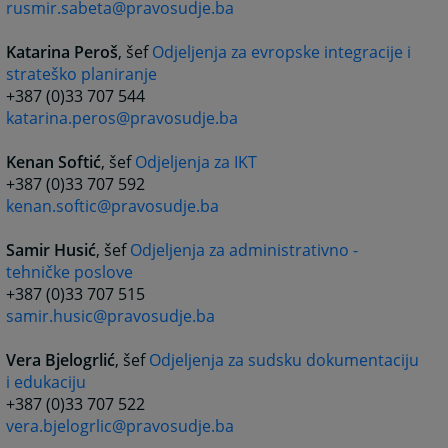
rusmir.sabeta@pravosudje.ba
Katarina Peroš
, šef
Odjeljenja za evropske integracije i
strateško planiranje
+387 (0)33 707 544
katarina.peros@pravosudje.ba
Kenan Softić
, šef
Odjeljenja za IKT
+387 (0)33 707 592
kenan.softic@pravosudje.ba
Samir Husić
, šef
Odjeljenja za administrativno -
tehničke poslove
+387 (0)33 707 515
samir.husic@pravosudje.ba
Vera Bjelogrlić
, šef
Odjeljenja za sudsku dokumentaciju
i edukaciju
+387 (0)33 707 522
vera.bjelogrlic@pravosudje.ba