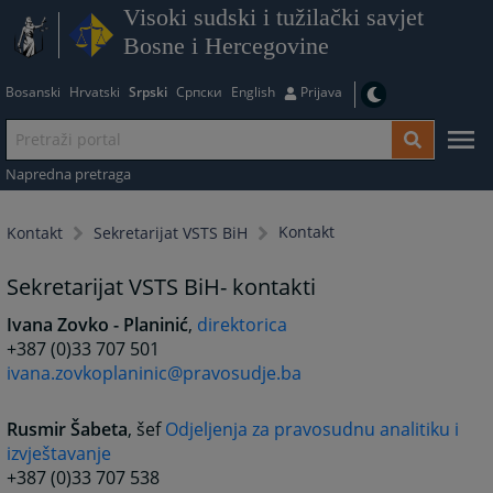
Visoki sudski i tužilački savjet
Bosne i Hercegovine
Bosanski
Hrvatski
Srpski
Српски
English
Prijava
Napredna pretraga
Kontakt
Kontakt
Sekretarijat VSTS BiH
Sekretarijat VSTS BiH- kontakti
Ivana Zovko - Planinić
,
direktorica
+387 (0)33 707 501
ivana.zovkoplaninic@pravosudje.ba
Rusmir Šabeta
, šef
Odjeljenja za pravosudnu analitiku i
izvještavanje
+387 (0)33 707 538