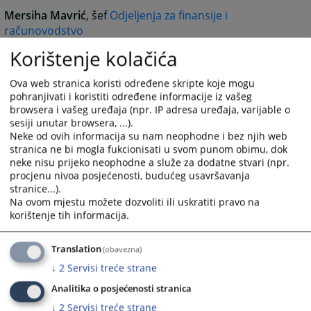
Mersiha Mavrić
, šef
Odjeljenja za finansije i
računovodstvo
+387 (0)33 707 542
Korištenje kolačića
mersiha.mavric@pravosudje.ba
Mirza Hadžiomerović,
šef
Odjeljenja za disciplinske
Ova web stranica koristi određene skripte koje mogu
postupke i etiku nosilaca pravosudnih funkcija
pohranjivati i koristiti određene informacije iz vašeg
browsera i vašeg uređaja (npr. IP adresa uređaja, varijable o
+387 (0)33 704 614
sesiji unutar browsera, ...).
mirza.hadziomerovic@pravosudje.ba
Neke od ovih informacija su nam neophodne i bez njih web
stranica ne bi mogla fukcionisati u svom punom obimu, dok
Almisa Zulović Berhamović
, zamjenica šefa
Odjeljenja
neke nisu prijeko neophodne a služe za dodatne stvari (npr.
za disciplinske postupke i etiku nosilaca pravosudnih
procjenu nivoa posjećenosti, budućeg usavršavanja
funkcija
stranice...).
+387 (0)33 707 536
Na ovom mjestu možete dozvoliti ili uskratiti pravo na
korištenje tih informacija.
almisa.berhamovic@pravosudje.ba
Jasmin Čalija
, šef
Odjeljenja za imenovanje i
Translation
(obavezna)
napredovanje
+387 (0)33 707 560
↓
2
Servisi treće strane
jasmin.calija@pravosudje.ba
Analitika o posjećenosti stranica
Vesna Pirija
, šef
Odjeljenja za provođenje postupka po
↓
2
Servisi treće strane