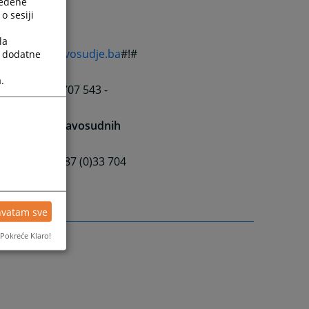
ređene
o sesiji
la
ps://hjpc.pravosudje.ba
#!#
a dodatne
.
: +387 (0)33 707 543 -
 za nosioce pravosudnih
704 607 ili +387 (0)33 704
hvatam sve
Pokreće Klaro!