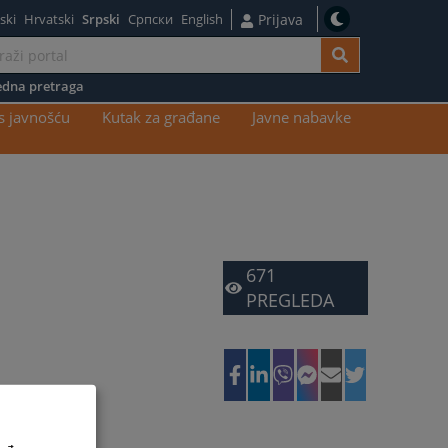
ski
Hrvatski
Srpski
Српски
English
Prijava
dna pretraga
s javnošću
Kutak za građane
Javne nabavke
671
PREGLEDA