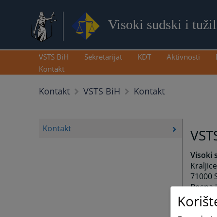
Visoki sudski i tuži
VSTS BiH
Sekretarijat
KDT
Aktivnosti
Kontakt
Kontakt
Kontakt
VSTS BiH
Kontakt
VST
Visoki 
Kraljic
71000 
Bosna 
Korišt
Central