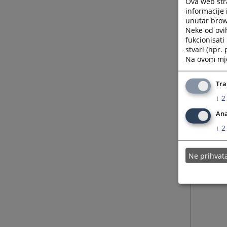
Ova web stra
Telefak
informacije 
unutar brows
E-mail:
Neke od ovi
#!#We
fukcionisat
stvari (npr.
Na ovom mjes
Ured di
svakog 
Tra
Kontakt
↓
2
funkcij
Ana
Kontakt
↓
2
608
Ne prihva