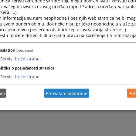
nica koristi određene skripte koje mogu pohranjivati i koristiti od
s: +387 (0)33 707 550
iz vašeg browsera i vašeg uređaja (npr. IP adresa uređaja, varijable 
era, ...).
vstvbih@pravosudje.ba
h informacija su nam neophodne i bez njih web stranica ne bi mog
b:
https://vstv.pravosudje.ba
,
https://vsts.pravosudje.ba
,
htt
i u svom punom obimu, dok neke nisu prijeko neophodne a služe z
 procjenu nivoa posjećenosti, budućeg usavršavanja stranice...).
tu možete dozvoliti ili uskratiti pravo na korištenje tih informacija
sciplinskog tužioca - Kontakt telefon
za podnosioce pritužbi
radnog dana u periodu od 10:00 do 12:00 sati.
nslation
(obavezna)
 telefon za pitanja u vezi postupka provedbe
javnih oglasa
Servisi treće strane
a
: +387 (0)33 707 510 ili +387 (0)33 704 657
litika o posjećenosti stranica
 telefon za pitanja
iz oblasti etike i integriteta
: +387 (0)33 
Servisi treće strane
tam
Prihvatam odabrane
Pri