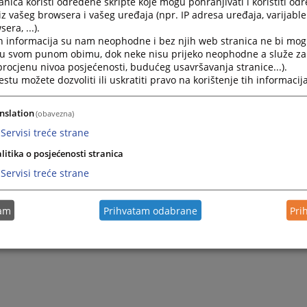
nica koristi određene skripte koje mogu pohranjivati i koristiti od
iz vašeg browsera i vašeg uređaja (npr. IP adresa uređaja, varijable 
era, ...).
h informacija su nam neophodne i bez njih web stranica ne bi mog
i u svom punom obimu, dok neke nisu prijeko neophodne a služe z
 procjenu nivoa posjećenosti, budućeg usavršavanja stranice...).
tu možete dozvoliti ili uskratiti pravo na korištenje tih informacija
nslation
(obavezna)
Servisi treće strane
Trenutno nema v
litika o posjećenosti stranica
Servisi treće strane
tam
Prihvatam odabrane
Pri