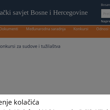
Bosan
lački savjet Bosne i Hercegovine
Idi
na
Napre
sadržaj
Dokumenti
Međunarodna saradnja
Konkursi
Odnosi 
onkursi za sudove i tužilaštva
enje kolačića