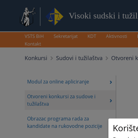
Visoki sudski i tuži
VSTS BiH
Sekretarijat
KDT
Aktivnosti
Kontakt
Otvoreni k
Konkursi
Sudovi i tužilaštva
Modul za online apliciranje
Otvoreni konkursi za sudove i
tužilaštva
Obrazac programa rada za
Korišt
kandidate na rukovodne pozicije