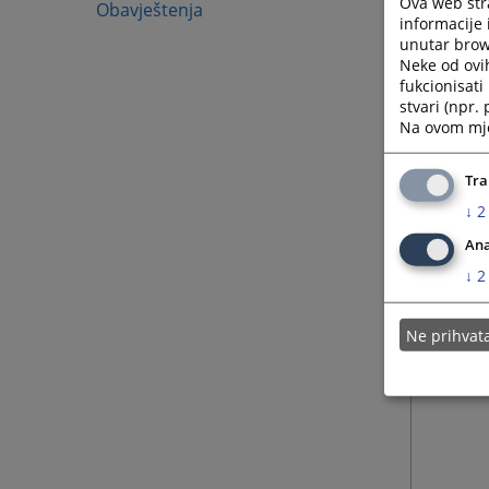
Ova web stra
Obavještenja
informacije 
unutar brows
Neke od ovi
fukcionisat
stvari (npr.
Na ovom mjes
Tra
↓
2
Ana
↓
2
Ne prihva