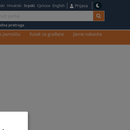
ski
Hrvatski
Srpski
Српски
English
Prijava
dna pretraga
s javnošću
Kutak za građane
Javne nabavke