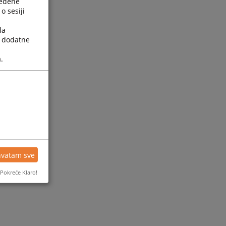
ređene
o sesiji
la
a dodatne
.
ijesti
hvatam sve
Pokreće Klaro!