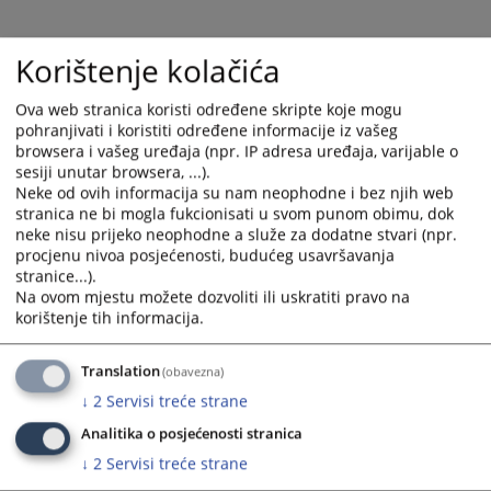
calendar
calendar
and
and
select
select
Korištenje kolačića
a
a
date.
date.
Ova web stranica koristi određene skripte koje mogu
Press
Press
pohranjivati i koristiti određene informacije iz vašeg
the
the
browsera i vašeg uređaja (npr. IP adresa uređaja, varijable o
sesiji unutar browsera, ...).
question
question
Neke od ovih informacija su nam neophodne i bez njih web
mark
mark
stranica ne bi mogla fukcionisati u svom punom obimu, dok
key
key
neke nisu prijeko neophodne a služe za dodatne stvari (npr.
to
to
procjenu nivoa posjećenosti, budućeg usavršavanja
get
get
stranice...).
the
the
Na ovom mjestu možete dozvoliti ili uskratiti pravo na
keyboard
keyboard
korištenje tih informacija.
shortcuts
shortcuts
for
for
Translation
(obavezna)
changing
changing
↓
2
Servisi treće strane
dates.
dates.
Analitika o posjećenosti stranica
↓
2
Servisi treće strane