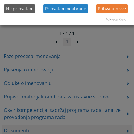
Ne prihvatam
Prihvatam odabrane
Prihvatam sve
Pokreće Klaro!
1 - 1 / 1
1
Faze procesa imenovanja
Rješenja o imenovanju
Odluke o imenovanju
Prijavni materijali kandidata za ustavne sudove
Okvir kompetencija, sadržaj programa rada i analize
provođenja programa rada
Dokumenti