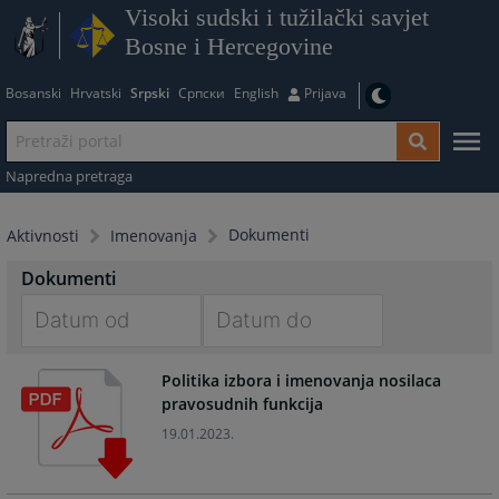
Visoki sudski i tužilački savjet
Bosne i Hercegovine
Bosanski
Hrvatski
Srpski
Српски
English
Prijava
Napredna pretraga
Dokumenti
Aktivnosti
Imenovanja
Dokumenti
Navigate
Navigate
Politika izbora i imenovanja nosilaca
forward
forward
pravosudnih funkcija
to
to
interact
interact
19.01.2023.
with
with
the
the