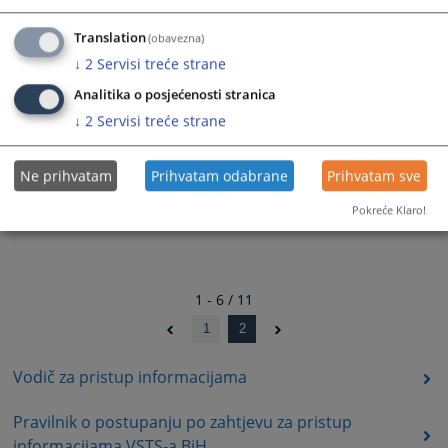
Izvještaj o zaprimljenim i riješenim zahtjevima za pristup
informacijama u 2024. godini
Translation
(obavezna)
03.04.2025.
↓
2
Servisi treće strane
Analitika o posjećenosti stranica
↓
2
Servisi treće strane
Ne prihvatam
Prihvatam odabrane
Prihvatam sve
Pokreće Klaro!
1 - 6 / 11
1
2
Vodič za pristup informacijama
Pravilnik o postupanju po zahtjevu za pristup
informacijama VSTS-a BiH