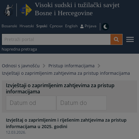
Visoki sudski i tužilački savjet
Bosne i Hercegovine
Bosanski
Hrvatski
Srpski
Српски
English
Prijava
Napredna pretraga
Odnosi s javnošću
Pristup informacijama
Izvještaji o zaprimljenim zahtjevima za pristup informacijama
Izvještaji o zaprimljenim zahtjevima za pristup
informacijama
Navigate
Navigate
Izvještaj o zaprimljenim i riješenim zahtjevima za pristup
forward
forward
to
to
12.03.2026.
interact
interact