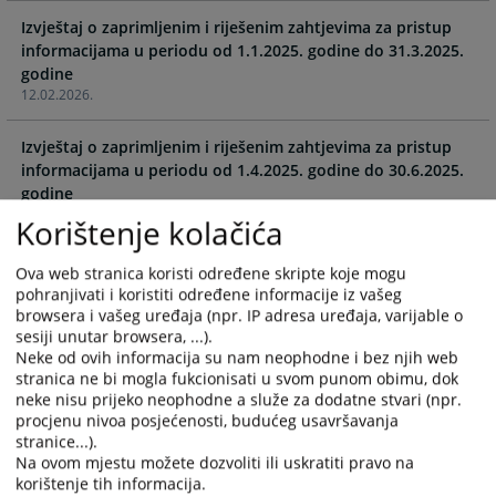
with
with
Izvještaj o zaprimljenim i riješenim zahtjevima za pristup
the
the
informacijama u periodu od 1.1.2025. godine do 31.3.2025.
calendar
calendar
godine
and
and
12.02.2026.
select
select
a
a
Izvještaj o zaprimljenim i riješenim zahtjevima za pristup
date.
date.
informacijama u periodu od 1.4.2025. godine do 30.6.2025.
Press
Press
godine
the
the
12.02.2026.
Korištenje kolačića
question
question
mark
mark
Izvještaj o zaprimljenim i riješenim zahtjevima za pristup
Ova web stranica koristi određene skripte koje mogu
key
key
informacijama u periodu od 1.7.2025. godine do 30.9.2025.
pohranjivati i koristiti određene informacije iz vašeg
to
to
godine
browsera i vašeg uređaja (npr. IP adresa uređaja, varijable o
get
get
12.02.2026.
sesiji unutar browsera, ...).
the
the
Neke od ovih informacija su nam neophodne i bez njih web
keyboard
keyboard
stranica ne bi mogla fukcionisati u svom punom obimu, dok
Izvještaj o zaprimljenim i riješenim zahtjevima za pristup
shortcuts
shortcuts
neke nisu prijeko neophodne a služe za dodatne stvari (npr.
informacijama u periodu od 1.10.2025. godine do
for
for
procjenu nivoa posjećenosti, budućeg usavršavanja
31.12.2025. godine
stranice...).
changing
changing
12.02.2026.
Na ovom mjestu možete dozvoliti ili uskratiti pravo na
dates.
dates.
korištenje tih informacija.