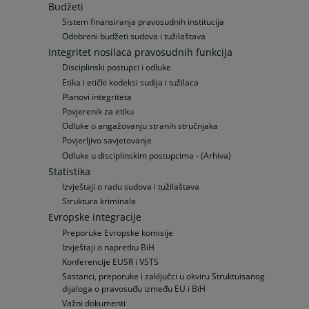
Budžeti
Sistem finansiranja pravosudnih institucija
Odobreni budžeti sudova i tužilaštava
Integritet nosilaca pravosudnih funkcija
Disciplinski postupci i odluke
Etika i etički kodeksi sudija i tužilaca
Planovi integriteta
Povjerenik za etiku
Odluke o angažovanju stranih stručnjaka
Povjerljivo savjetovanje
Odluke u disciplinskim postupcima - (Arhiva)
Statistika
Izvještaji o radu sudova i tužilaštava
Struktura kriminala
Evropske integracije
Preporuke Evropske komisije
Izvještaji o napretku BiH
Konferencije EUSR i VSTS
Sastanci, preporuke i zaključci u okviru Struktuisanog
dijaloga o pravosuđu između EU i BiH
Važni dokumenti