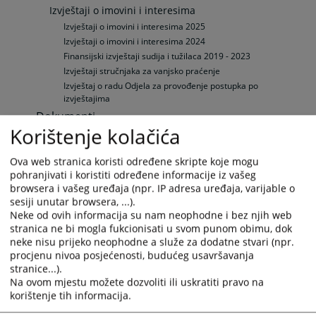
Izvještaji o imovini i interesima
Izvještaji o imovini i interesima 2025
Izvještaji o imovini i interesima 2024
Finansijski izvještaji sudija i tužilaca 2019 - 2023
Izvještaji stručnjaka za vanjsko praćenje
Izvještaj o radu Odjela za provođenje postupka po
izvještajima
Dokumenti
Korištenje kolačića
Planovi, izvještaji i programi rada
Strateški planovi VSTS-a BiH
Ova web stranica koristi određene skripte koje mogu
Srednjoročni planovi rada VSTS-a BiH
pohranjivati i koristiti određene informacije iz vašeg
Godišnji izvještaji VSTS-a BiH
browsera i vašeg uređaja (npr. IP adresa uređaja, varijable o
Programi rada VSTS-a BiH
sesiji unutar browsera, ...).
Budžet VSTS-a BiH
Neke od ovih informacija su nam neophodne i bez njih web
stranica ne bi mogla fukcionisati u svom punom obimu, dok
Budžet VSTS-a BiH
neke nisu prijeko neophodne a služe za dodatne stvari (npr.
Godišnji izvještaji o izvršenju budžeta VSTS-a BiH
procjenu nivoa posjećenosti, budućeg usavršavanja
Revizorski izvještaji
stranice...).
Ostali dokumenti
Na ovom mjestu možete dozvoliti ili uskratiti pravo na
Ostali dokumenti
korištenje tih informacija.
Međunarodna saradnja