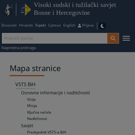
Visoki sudski i tužilački savjet
Bosne i Hercegovine
Bosanski
Hrvatski
Srpski
Српски
English
Prijava
Napredna pretraga
Mapa stranice
VSTS BiH
Osnovne informacije i nadležnosti
Vizija
Misija
Ključna načela
Nadležnosti
Savjet
Predsjednik VSTS-a BiH