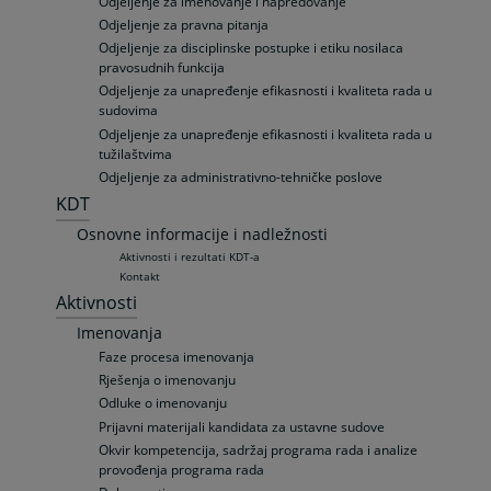
Odjeljenje za imenovanje i napredovanje
Odjeljenje za pravna pitanja
Odjeljenje za disciplinske postupke i etiku nosilaca
pravosudnih funkcija
Odjeljenje za unapređenje efikasnosti i kvaliteta rada u
sudovima
Odjeljenje za unapređenje efikasnosti i kvaliteta rada u
tužilaštvima
Odjeljenje za administrativno-tehničke poslove
KDT
Osnovne informacije i nadležnosti
Aktivnosti i rezultati KDT-a
Kontakt
Aktivnosti
Imenovanja
Faze procesa imenovanja
Rješenja o imenovanju
Odluke o imenovanju
Prijavni materijali kandidata za ustavne sudove
Okvir kompetencija, sadržaj programa rada i analize
provođenja programa rada