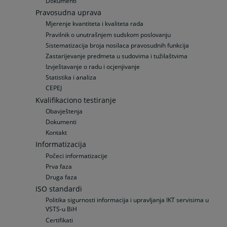
Dokumenti
Pravosudna uprava
Mjerenje kvantiteta i kvaliteta rada
Pravilnik o unutrašnjem sudskom poslovanju
Sistematizacija broja nosilaca pravosudnih funkcija
Zastarijevanje predmeta u sudovima i tužilaštvima
Izvještavanje o radu i ocjenjivanje
Statistika i analiza
CEPEJ
Kvalifikaciono testiranje
Obavještenja
Dokumenti
Kontakt
Informatizacija
Počeci informatizacije
Prva faza
Druga faza
ISO standardi
Politika sigurnosti informacija i upravljanja IKT servisima u
VSTS-u BiH
Certifikati