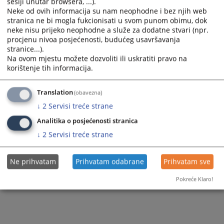
sesiji unutar browsera, ...).
Neke od ovih informacija su nam neophodne i bez njih web
stranica ne bi mogla fukcionisati u svom punom obimu, dok
neke nisu prijeko neophodne a služe za dodatne stvari (npr.
procjenu nivoa posjećenosti, budućeg usavršavanja
stranice...).
Na ovom mjestu možete dozvoliti ili uskratiti pravo na
korištenje tih informacija.
Translation
(obavezna)
↓
2
Servisi treće strane
Analitika o posjećenosti stranica
↓
2
Servisi treće strane
Ne prihvatam
Prihvatam odabrane
Prihvatam sve
Pokreće Klaro!