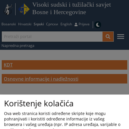
Visoki sudski i tužilački savjet
Bosne i Hercegovine
Bosanski
Hrvatski
Srpski
Српски
English
Prijava
Napredna pretraga
KDT
Osnovne informacije i nadležnosti
Korištenje kolačića
Ova web stranica koristi određene skripte koje mogu
pohranjivati i koristiti određene informacije iz vašeg
browsera i vašeg uređaja (npr. IP adresa uređaja, varijable o