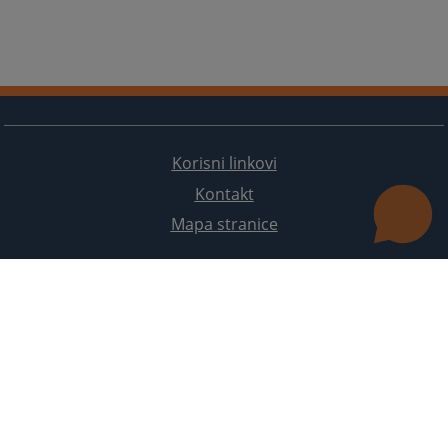
Korisni linkovi
Kontakt
Mapa stranice
Redizajn web stranice je finansirala Evropska unija. Za njen sadržaj isključivo je odgovorno
Visoko sudsko i tužilačko vijeće BiH i ona ne odražava nužno stavove Evropske unije.