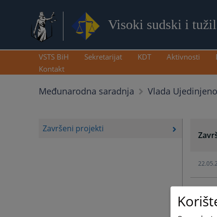
Visoki sudski i tuži
VSTS BiH
Sekretarijat
KDT
Aktivnosti
Kontakt
Međunarodna saradnja
Vlada Ujedinjeno
Završeni projekti
Završ
22.05.
Korišt