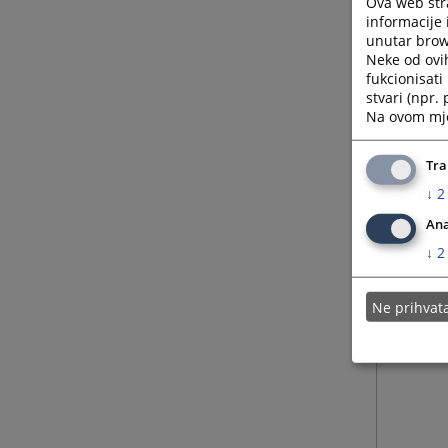
Ova web stra
informacije 
unutar brows
Neke od ovi
fukcionisat
stvari (npr.
Na ovom mjes
Tra
↓
2
Ana
↓
2
Ne prihva