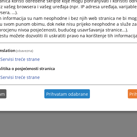
nica koristi određene skripte koje mogu pohranjivati i koristiti od
iz vašeg browsera i vašeg uređaja (npr. IP adresa uređaja, varijable 
era, ...).
h informacija su nam neophodne i bez njih web stranica ne bi mog
i u svom punom obimu, dok neke nisu prijeko neophodne a služe z
 procjenu nivoa posjećenosti, budućeg usavršavanja stranice...).
tu možete dozvoliti ili uskratiti pravo na korištenje tih informacija
nslation
(obavezna)
Servisi treće strane
litika o posjećenosti stranica
Servisi treće strane
tam
Prihvatam odabrane
Pri