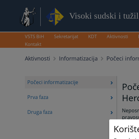
Visoki sudski i tuži
VSTS BiH
Sekretarijat
KDT
Aktivnosti
Kontakt
Počeci infor
Aktivnosti
Informatizacija
Počeci informatizacije
Poče
Her
Prva faza
Neposre
Druga faza
pravosu
kojima 
Korišt
su ručn
papirna