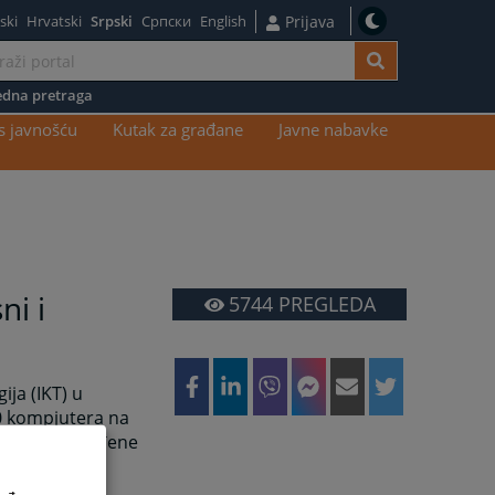
ski
Hrvatski
Srpski
Српски
English
Prijava
dna pretraga
s javnošću
Kutak za građane
Javne nabavke
ni i
5744
PREGLEDA
ja (IKT) u
00 kompjutera na
predmetima vođene
gledati brdo