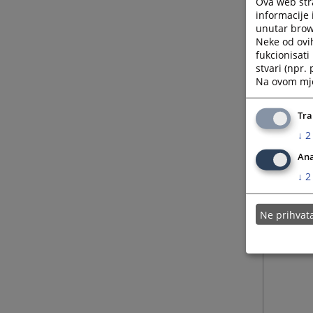
Ova web stra
informacije 
unutar brows
Neke od ovi
fukcionisat
stvari (npr.
Na ovom mjes
Tra
↓
2
Ana
↓
2
Ne prihva