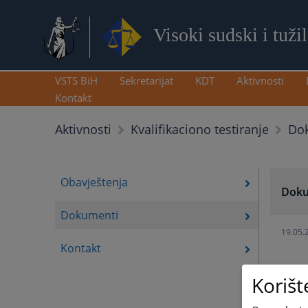
Visoki sudski i tuži
VSTS BiH
Sekretarijat
KDT
Aktivnosti
Kontakt
Do
Aktivnosti
Kvalifikaciono testiranje
Obavještenja
Doku
Dokumenti
19.05.
Kontakt
Korišt