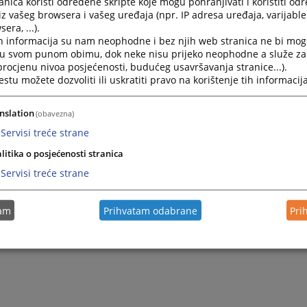
nica koristi određene skripte koje mogu pohranjivati i koristiti od
Promotivna afiša o kvalifikacionom testiranju
iz vašeg browsera i vašeg uređaja (npr. IP adresa uređaja, varijable 
era, ...).
h informacija su nam neophodne i bez njih web stranica ne bi mog
Katalog ispitnih oblasti
i u svom punom obimu, dok neke nisu prijeko neophodne a služe z
 procjenu nivoa posjećenosti, budućeg usavršavanja stranice...).
tu možete dozvoliti ili uskratiti pravo na korištenje tih informacija
Primjer obrasca s identifikacionom šifrom
nslation
(obavezna)
Servisi treće strane
litika o posjećenosti stranica
Servisi treće strane
tam
Prihvatam odabrane
Pri