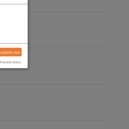
hvatam sve
Pokreće Klaro!