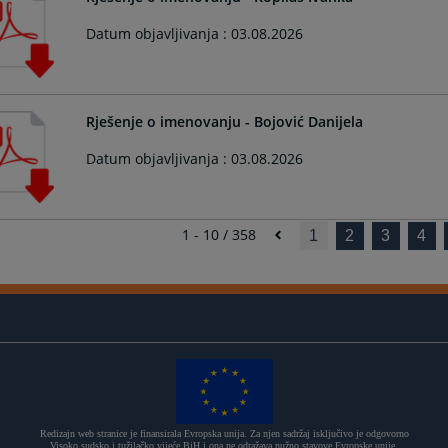
Datum objavljivanja : 03.08.2026
Rješenje o imenovanju - Bojović Danijela
Datum objavljivanja : 03.08.2026
1 - 10 / 358
1
2
3
4
Redizajn web stranice je finansirala Evropska unija. Za njen sadržaj isključivo je odgovorno
Visoko sudsko i tužilačko vijeće BiH i ona ne odražava nužno stavove Evropske unije.