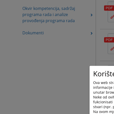
Okvir kompetencija, sadržaj
programa rada i analize
provođenja programa rada
Dokumenti
Korišt
Ova web stra
informacije 
unutar brows
Neke od ovi
fukcionisat
stvari (npr.
Na ovom mjes