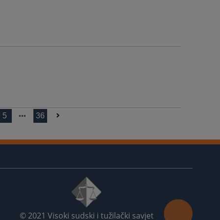
5
36
© 2021
Visoki sudski i tužilački savjet