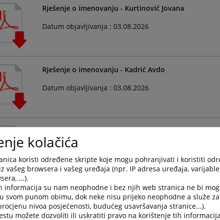
Rješenje o imenovanju - Kurtinović Jovana
Datum objavljivanja : 03.08.2026
Rješenje o imenovanju - Kadrić Avdo
Datum objavljivanja : 03.08.2026
Rješenje o imenovanju - Šapina Damir
enje kolačića
Datum objavljivanja : 03.08.2026
nica koristi određene skripte koje mogu pohranjivati i koristiti od
iz vašeg browsera i vašeg uređaja (npr. IP adresa uređaja, varijable 
era, ...).
h informacija su nam neophodne i bez njih web stranica ne bi mog
Rješenje o imenovanju - Brkić Dženana
i u svom punom obimu, dok neke nisu prijeko neophodne a služe z
 procjenu nivoa posjećenosti, budućeg usavršavanja stranice...).
Datum objavljivanja : 03.08.2026
tu možete dozvoliti ili uskratiti pravo na korištenje tih informacija