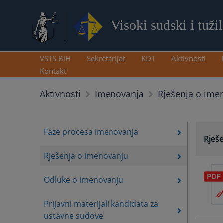
Visoki sudski i tuži
VSTS BiH
Sekretarijat
KDT
Aktivnosti
Kontakt
Rješenja o ime
Aktivnosti
Imenovanja
Faze procesa imenovanja
Rješ
Rješenja o imenovanju
Odluke o imenovanju
Prijavni materijali kandidata za
ustavne sudove