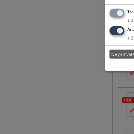
Tra
↓
2
Ana
↓
2
Ne prihva