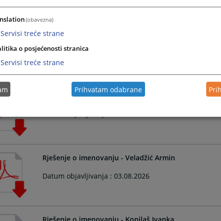
nslation
(obavezna)
Servisi treće strane
Rješenje o imenovanju - Ćejić Karalić Biljana
litika o posjećenosti stranica
Datum objavljivanja : 03.08.2026
Servisi treće strane
31.07.2026.
tam
Prihvatam odabrane
Pri
Rješenje o imenovanju - Toljaga Gorana
Datum objavljivanja : 03.08.2026
Rješenje o imenovanju - Veladžić Armin
Datum objavljivanja : 03.08.2026
Rješenje o imenovanju - Kopilaš Ivanka