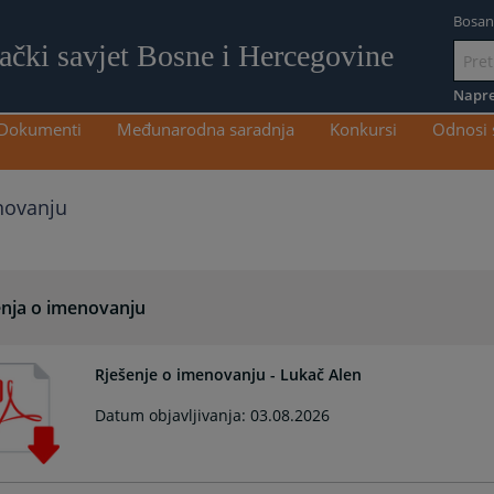
Bosan
lački savjet Bosne i Hercegovine
Idi
na
Napre
sadržaj
Dokumenti
Međunarodna saradnja
Konkursi
Odnosi 
novanju
enja o imenovanju
Rješenje o imenovanju - Lukač Alen
Datum objavljivanja: 03.08.2026