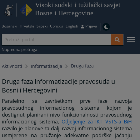
Visoki sudski i tužilački savjet
Bosne i Hercegovine
Bosanski
Hrvatski
Srpski
Српски
English
Prijava
Napredna pretraga
Druga faza
Aktivnosti
Informatizacija
Druga faza informatizacije pravosuđa u
Bosni i Hercegovini
Paralelno sa završetkom prve faze razvoja
pravosudnog informacionog sistema, kojom je
dostignut planirani nivo funkcionalnosti pravosudnog
informacionog sistema,
Odjeljenje za IKT VSTS-a BiH
razvilo je planove za dalji razvoj informacionog sistema
usmjerene na pružanje adekvatne podrške jačanju