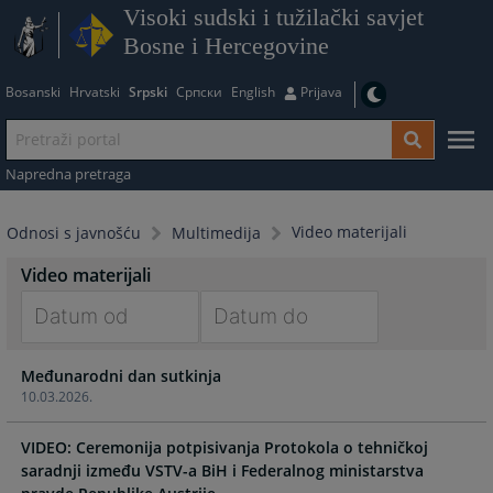
Visoki sudski i tužilački savjet
Bosne i Hercegovine
Bosanski
Hrvatski
Srpski
Српски
English
Prijava
Napredna pretraga
Video materijali
Odnosi s javnošću
Multimedija
Video materijali
Navigate
Navigate
Međunarodni dan sutkinja
forward
forward
10.03.2026.
to
to
interact
interact
VIDEO: Ceremonija potpisivanja Protokola o tehničkoj
with
with
saradnji između VSTV-a BiH i Federalnog ministarstva
the
the