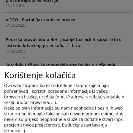
pravde Republike Austrije
calendar
calendar
16.12.2022.
and
and
select
select
VIDEO : Portal Baza sudske prakse
a
a
21.02.2022.
date.
date.
Press
Press
Podrška pravosuđu u BiH- Jačanje tužilačkih kapaciteta u
the
the
sistemu krivičnog pravosuđa - II faza
question
question
03.09.2021.
mark
mark
key
key
Saradnja tužioca i ekonomskih stručnjaka u rješavanju
to
to
predmeta privrednog kriminala
Korištenje kolačića
get
get
03.09.2021.
the
the
Ova web stranica koristi određene skripte koje mogu
keyboard
keyboard
Stalna komisija za efikasnost i kvalitet tužilaštava koja
pohranjivati i koristiti određene informacije iz vašeg
shortcuts
shortcuts
browsera i vašeg uređaja (npr. IP adresa uređaja, varijable o
djeluje u okviru VSTV-a BiH
for
for
sesiji unutar browsera, ...).
03.09.2021.
changing
changing
Neke od ovih informacija su nam neophodne i bez njih web
dates.
dates.
stranica ne bi mogla fukcionisati u svom punom obimu, dok
E-SUD - mobilna aplikacija za pristup sudskim predmetima -
neke nisu prijeko neophodne a služe za dodatne stvari (npr.
prva aplikacija ove vrste u Evropi!
procjenu nivoa posjećenosti, budućeg usavršavanja
03.09.2021.
stranice...).