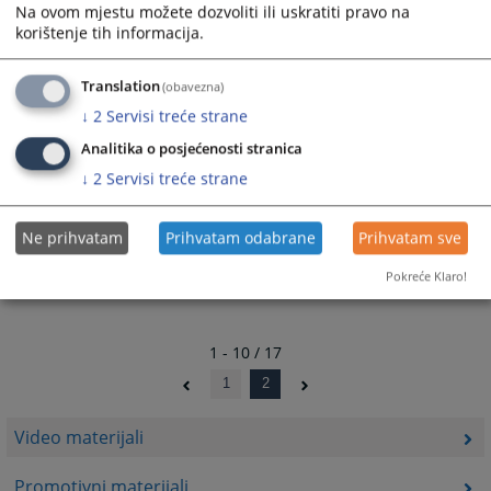
Na ovom mjestu možete dozvoliti ili uskratiti pravo na
korištenje tih informacija.
Dokumentarac "KORUPCIJA" - Građani se trebaju ohrabriti
na borbu protiv korupcije
07.05.2015.
Translation
(obavezna)
↓
2
Servisi treće strane
Gostovanje predsjednika Tegeltije na FTV-u
28.02.2015.
Analitika o posjećenosti stranica
↓
2
Servisi treće strane
Gostovanje predsjednika Tegeltije na FTV-u
20.02.2015.
Ne prihvatam
Prihvatam odabrane
Prihvatam sve
Pokreće Klaro!
1 - 10 / 17
1
2
Video materijali
Promotivni materijali