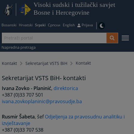
Visoki sudski i tužilački savjet
Bosne i Hercegovine
Bosanski
Hrvatski
Srpski
Српски
English
Prijava
Napredna pretraga
Kontakt
Kontakt
Sekretarijat VSTS BiH
Sekretarijat VSTS BiH- kontakti
Ivana Zovko - Planinić
,
direktorica
+387 (0)33 707 501
ivana.zovkoplaninic@pravosudje.ba
Rusmir Šabeta
, šef
Odjeljenja za pravosudnu analitiku i
izvještavanje
+387 (0)33 707 538