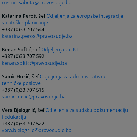
rusmir.sabeta@pravosudje.ba
Katarina Peroš
, šef
Odjeljenja za evropske integracije i
strateško planiranje
+387 (0)33 707 544
katarina.peros@pravosudje.ba
Kenan Softić
, šef
Odjeljenja za IKT
+387 (0)33 707 592
kenan.softic@pravosudje.ba
Samir Husić
, šef
Odjeljenja za administrativno -
tehničke poslove
+387 (0)33 707 515
samir.husic@pravosudje.ba
Vera Bjelogrlić
, šef
Odjeljenja za sudsku dokumentaciju
i edukaciju
+387 (0)33 707 522
vera.bjelogrlic@pravosudje.ba