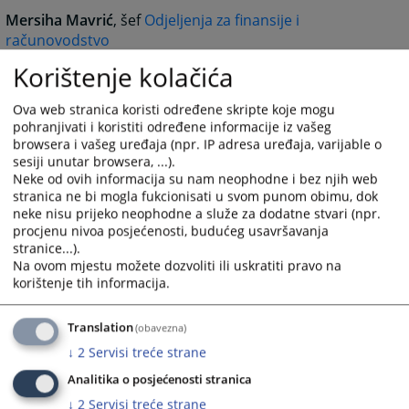
Mersiha Mavrić
, šef
Odjeljenja za finansije i
računovodstvo
+387 (0)33 707 542
Korištenje kolačića
mersiha.mavric@pravosudje.ba
Mirza Hadžiomerović,
šef
Odjeljenja za disciplinske
Ova web stranica koristi određene skripte koje mogu
postupke i etiku nosilaca pravosudnih funkcija
pohranjivati i koristiti određene informacije iz vašeg
browsera i vašeg uređaja (npr. IP adresa uređaja, varijable o
+387 (0)33 704 614
sesiji unutar browsera, ...).
mirza.hadziomerovic@pravosudje.ba
Neke od ovih informacija su nam neophodne i bez njih web
stranica ne bi mogla fukcionisati u svom punom obimu, dok
Almisa Zulović Berhamović
, zamjenica šefa
Odjeljenja
neke nisu prijeko neophodne a služe za dodatne stvari (npr.
za disciplinske postupke i etiku nosilaca pravosudnih
procjenu nivoa posjećenosti, budućeg usavršavanja
funkcija
stranice...).
+387 (0)33 707 536
Na ovom mjestu možete dozvoliti ili uskratiti pravo na
korištenje tih informacija.
almisa.berhamovic@pravosudje.ba
Jasmin Čalija
, šef
Odjeljenja za imenovanje i
Translation
(obavezna)
napredovanje
+387 (0)33 707 560
↓
2
Servisi treće strane
jasmin.calija@pravosudje.ba
Analitika o posjećenosti stranica
Vesna Pirija
, šef
Odjeljenja za provođenje postupka po
↓
2
Servisi treće strane