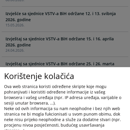
and
and
select
select
Izvješće sa sjednice VSTV-a BiH održane 12. i 13. svibnja
a
a
2026. godine
date.
date.
15.05.2026.
Press
Press
the
the
Izvještaj sa sjednice VSTV-a BiH održane 15. i 16. aprila
question
question
2026. godine
mark
mark
24.04.2026.
key
key
to
to
Izvještaj sa sjednice VSTV-a BiH održane 25. i 26. marta
get
get
2026. godine
the
the
Korištenje kolačića
08.04.2026.
keyboard
keyboard
shortcuts
shortcuts
Ova web stranica koristi određene skripte koje mogu
Izvješće sa sjednice VSTV-a BiH održane 4. i 5. ožujka 2026.
for
for
pohranjivati i koristiti određene informacije iz vašeg
browsera i vašeg uređaja (npr. IP adresa uređaja, varijable o
changing
changing
12.03.2026.
sesiji unutar browsera, ...).
dates.
dates.
Neke od ovih informacija su nam neophodne i bez njih web
stranica ne bi mogla fukcionisati u svom punom obimu, dok
Izvještaj sa sjednice VSTV-a BiH održane 11. i 12. februara
neke nisu prijeko neophodne a služe za dodatne stvari (npr.
2026. godine
procjenu nivoa posjećenosti, budućeg usavršavanja