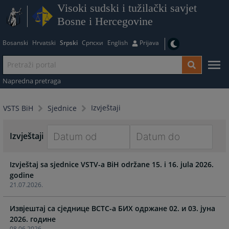
Visoki sudski i tužilački savjet
Bosne i Hercegovine
Bosanski
Hrvatski
Srpski
Српски
English
Prijava
Napredna pretraga
Izvještaji
VSTS BiH
Sjednice
Izvještaji
Navigate
Navigate
Izvještaj sa sjednice VSTV-a BiH održane 15. i 16. jula 2026.
forward
forward
godine
to
to
21.07.2026.
interact
interact
with
with
Извјештај са сједнице ВСТС-a БИХ одржане 02. и 03. јунa
the
the
calendar
calendar
08.06.2026.