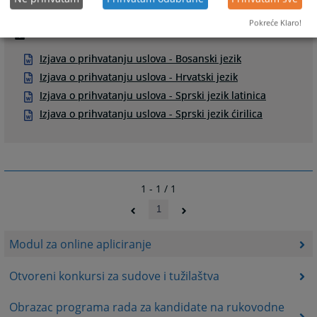
Pokreće Klaro!
Prateći dokumenti
Izjava o prihvatanju uslova - Bosanski jezik
Izjava o prihvatanju uslova - Hrvatski jezik
Izjava o prihvatanju uslova - Sprski jezik latinica
Izjava o prihvatanju uslova - Sprski jezik ćirilica
1 - 1 / 1
1
Modul za online apliciranje
Otvoreni konkursi za sudove i tužilaštva
Obrazac programa rada za kandidate na rukovodne