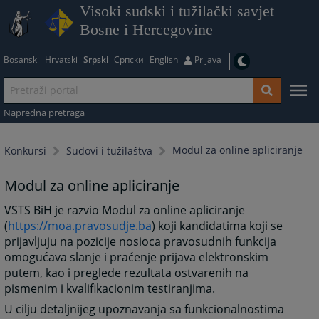
Visoki sudski i tužilački savjet
Bosne i Hercegovine
Bosanski
Hrvatski
Srpski
Српски
English
Prijava
Napredna pretraga
Modul za online apliciranje
Konkursi
Sudovi i tužilaštva
Modul za online apliciranje
VSTS BiH je razvio Modul za online apliciranje
(
https://moa.pravosudje.ba
) koji kandidatima koji se
prijavljuju na pozicije nosioca pravosudnih funkcija
omogućava slanje i praćenje prijava elektronskim
putem, kao i preglede rezultata ostvarenih na
pismenim i kvalifikacionim testiranjima.
U cilju detaljnijeg upoznavanja sa funkcionalnostima