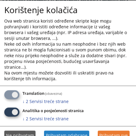
Za prijavu problema u korištenju Modula i eventualna
dodatna pitanja molimo Vas da se obratite putem e-
Korištenje kolačića
maila
vstv.imenovanja@pravosudje.ba
.
Ova web stranica koristi određene skripte koje mogu
Novi sistem slanja i zaprimanja prijava će olakšati i
pohranjivati i koristiti određene informacije iz vašeg
ubrzati proces prijavljivanja na otvorene pozicije jer
browsera i vašeg uređaja (npr. IP adresa uređaja, varijable o
kandidatima olakšava popunjavanje i slanje prijava, a
sesiji unutar browsera, ...).
zaposlenim u VSTS-u BiH skraćuje vrijeme potrebno za
Neke od ovih informacija su nam neophodne i bez njih web
njihovu obradu i smanjuje mogućnost ljudske greške.
stranica ne bi mogla fukcionisati u svom punom obimu, dok
neke nisu prijeko neophodne a služe za dodatne stvari (npr.
linku
.
Često postavljana pitanja možete pronaći na
procjenu nivoa posjećenosti, budućeg usavršavanja
Kandidatima će biti dostupne sve rang liste za pozicije
stranice...).
na koje su bili prijavljeni.
Na ovom mjestu možete dozvoliti ili uskratiti pravo na
korištenje tih informacija.
Modul i video materijal su pripremljeni uz finansijsku
podršku Evropske unije.
Translation
(obavezna)
↓
2
Servisi treće strane
495
PREGLEDA
Analitika o posjećenosti stranica
↓
2
Servisi treće strane
Ne prihvatam
Prihvatam odabrane
Prihvatam sve