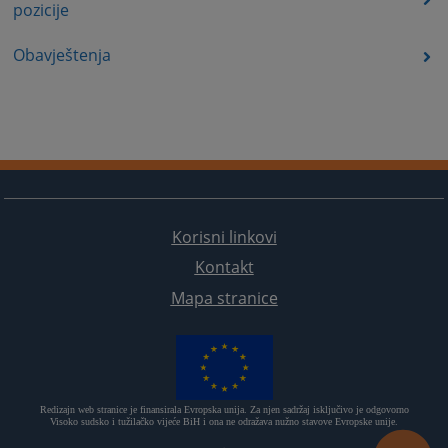
pozicije
Obavještenja
Korisni linkovi
Kontakt
Mapa stranice
Redizajn web stranice je finansirala Evropska unija. Za njen sadržaj isključivo je odgovorno
Visoko sudsko i tužilačko vijeće BiH i ona ne odražava nužno stavove Evropske unije.