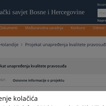
Bosan
lački savjet Bosne i Hercegovine
Idi
na
Napre
sadržaj
Dokumenti
Međunarodna saradnja
Konkursi
Odnosi 
Projekat unapređenja kvalitete pravosuđ
 Holandije
ekat unapređenja kvalitete pravosuđa
2021.
Osnovne informacije o projektu
enje kolačića