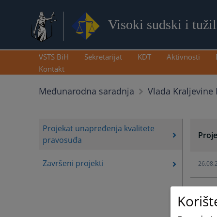
Visoki sudski i tuži
VSTS BiH
Sekretarijat
KDT
Aktivnosti
Kontakt
Međunarodna saradnja
Vlada Kraljevine
Projekat unapređenja kvalitete
Proj
pravosuđa
Završeni projekti
26.08.
Korišt