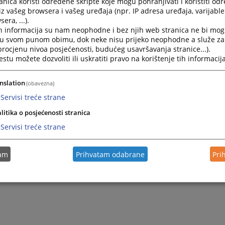
nica koristi određene skripte koje mogu pohranjivati i koristiti od
iz vašeg browsera i vašeg uređaja (npr. IP adresa uređaja, varijable 
era, ...).
h informacija su nam neophodne i bez njih web stranica ne bi mog
i u svom punom obimu, dok neke nisu prijeko neophodne a služe z
 procjenu nivoa posjećenosti, budućeg usavršavanja stranice...).
tu možete dozvoliti ili uskratiti pravo na korištenje tih informacija
nslation
(obavezna)
Servisi treće strane
litika o posjećenosti stranica
Servisi treće strane
tam
Prihvatam odabrane
Pri