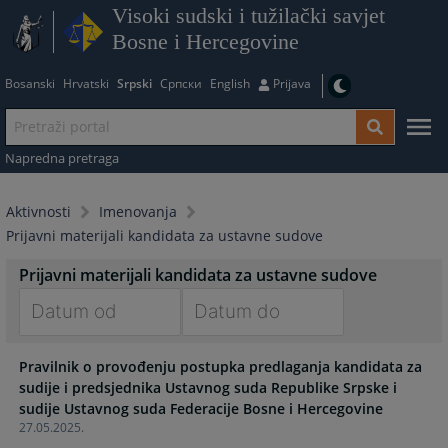
Visoki sudski i tužilački savjet
Bosne i Hercegovine
Bosanski
Hrvatski
Srpski
Српски
English
Prijava
Napredna pretraga
Aktivnosti
Imenovanja
Prijavni materijali kandidata za ustavne sudove
Prijavni materijali kandidata za ustavne sudove
Navigate
Navigate
Pravilnik o provođenju postupka predlaganja kandidata za
forward
forward
sudije i predsjednika Ustavnog suda Republike Srpske i
to
to
sudije Ustavnog suda Federacije Bosne i Hercegovine
interact
interact
27.05.2025.
with
with