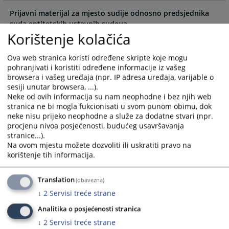
the
the
Prijavni materijal za mjesto sudije odnosno predsjednika
calendar
calendar
suda entitetskih ustavnih sudova
and
and
30.07.2024.
Korištenje kolačića
select
select
a
a
Ova web stranica koristi određene skripte koje mogu
date.
date.
pohranjivati i koristiti određene informacije iz vašeg
Press
Press
browsera i vašeg uređaja (npr. IP adresa uređaja, varijable o
the
the
sesiji unutar browsera, ...).
question
question
Neke od ovih informacija su nam neophodne i bez njih web
mark
mark
stranica ne bi mogla fukcionisati u svom punom obimu, dok
neke nisu prijeko neophodne a služe za dodatne stvari (npr.
key
key
procjenu nivoa posjećenosti, budućeg usavršavanja
to
to
stranice...).
get
get
Na ovom mjestu možete dozvoliti ili uskratiti pravo na
the
the
korištenje tih informacija.
keyboard
keyboard
shortcuts
shortcuts
Translation
(obavezna)
for
for
↓
2
Servisi treće strane
changing
changing
dates.
dates.
Analitika o posjećenosti stranica
↓
2
Servisi treće strane