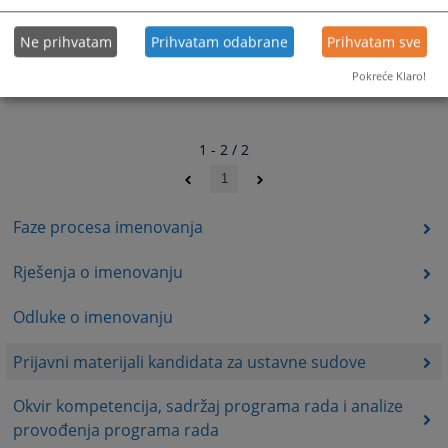
Ne prihvatam
Prihvatam odabrane
Prihvatam sve
Pokreće Klaro!
1 - 2 / 2
1
Faze procesa imenovanja
Rješenja o imenovanju
Odluke o imenovanju
Prijavni materijali kandidata za ustavne sudove
Okvir kompetencija, sadržaj programa rada i analize
provođenja programa rada