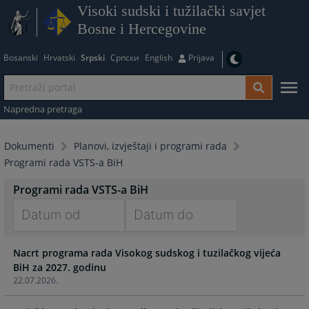
Visoki sudski i tužilački savjet
Bosne i Hercegovine
Bosanski
Hrvatski
Srpski
Српски
English
Prijava
Napredna pretraga
Dokumenti
Planovi, izvještaji i programi rada
Programi rada VSTS-a BiH
Programi rada VSTS-a BiH
Navigate
Navigate
Nacrt programa rada Visokog sudskog i tuzilačkog vijeća
forward
forward
BiH za 2027. godinu
to
to
22.07.2026.
interact
interact
with
with