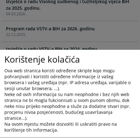
Izvješće o radu Visokog sudbenog i tužiteljskog vijeća BiH
the
the
za 2025. godinu.
calendar
calendar
09.03.2026.
and
and
select
select
Program rada VSTV-a BiH za 2026. godinu
a
a
22.12.2025.
date.
date.
Press
Press
Izvješće o radu VSTV-a BiH za 2024. godinu
the
the
26.02.2025.
Korištenje kolačića
question
question
mark
mark
Program rada VSTV-a za 2025. godinu
Ova web stranica koristi određene skripte koje mogu
key
key
18.12.2024.
pohranjivati i koristiti određene informacije iz vašeg
to
to
browsera i vašeg uređaja (npr. IP adresa uređaja, varijable o
get
get
sesiji unutar browsera, ...).
Izvješće o realizaciji Programa rada VSTV-a za 2023. godinu.
the
the
Neke od ovih informacija su nam neophodne i bez njih web
04.03.2024.
keyboard
keyboard
stranica ne bi mogla fukcionisati u svom punom obimu, dok
shortcuts
shortcuts
neke nisu prijeko neophodne a služe za dodatne stvari (npr.
Program rada VSTV-a za 2024. godinu
procjenu nivoa posjećenosti, budućeg usavršavanja
for
for
25.12.2023.
stranice...).
changing
changing
Na ovom mjestu možete dozvoliti ili uskratiti pravo na
dates.
dates.
korištenje tih informacija.
Program rada VSTV-a za 2023. godinu
26.12.2022.