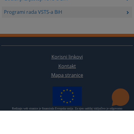
Programi rada VSTS-a BiH
Korisni linkovi
Kontakt
Mapa stranice
Redizajn web stranice je finansirala Evropska unija. Za njen sadržaj isključivo je odgovorno
Visoko sudsko i tužilačko vijeće BiH i ona ne odražava nužno stavove Evropske unije.