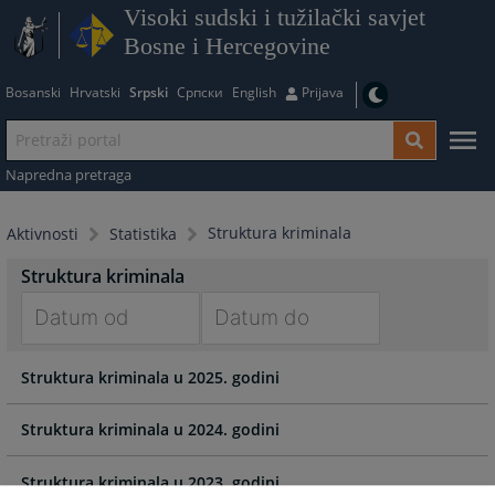
Visoki sudski i tužilački savjet
Bosne i Hercegovine
Bosanski
Hrvatski
Srpski
Српски
English
Prijava
Napredna pretraga
Struktura kriminala
Aktivnosti
Statistika
Struktura kriminala
Navigate
Navigate
Struktura kriminala u 2025. godini
forward
forward
to
to
interact
interact
Struktura kriminala u 2024. godini
with
with
the
the
Struktura kriminala u 2023. godini.