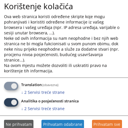
calendar
calendar
Korištenje kolačića
and
and
Struktura kriminala u 2022. godini.
select
select
Ova web stranica koristi određene skripte koje mogu
a
a
pohranjivati i koristiti određene informacije iz vašeg
Struktura kriminala u 2021. godini.
date.
date.
browsera i vašeg uređaja (npr. IP adresa uređaja, varijable o
Press
Press
sesiji unutar browsera, ...).
Struktura kriminala u 2020. godini
Neke od ovih informacija su nam neophodne i bez njih web
the
the
stranica ne bi mogla fukcionisati u svom punom obimu, dok
question
question
neke nisu prijeko neophodne a služe za dodatne stvari (npr.
Struktura kriminala u 2019 godini
mark
mark
procjenu nivoa posjećenosti, budućeg usavršavanja
key
key
stranice...).
to
to
Struktura kriminala u 2018 godini
Na ovom mjestu možete dozvoliti ili uskratiti pravo na
get
get
korištenje tih informacija.
the
the
Struktura u kriminala 2017. godini
keyboard
keyboard
Translation
(obavezna)
shortcuts
shortcuts
Struktura kriminala u 2016. godini
↓
2
Servisi treće strane
for
for
Analitika o posjećenosti stranica
changing
changing
dates.
dates.
↓
2
Servisi treće strane
Ne prihvatam
Prihvatam odabrane
Prihvatam sve