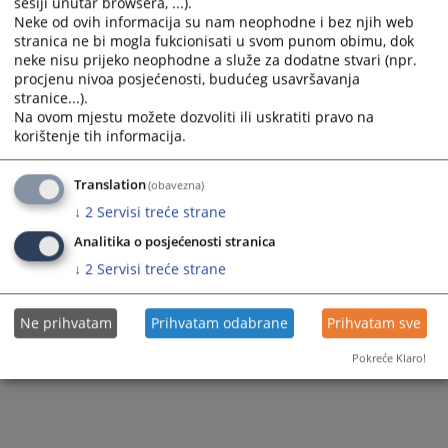
sesiji unutar browsera, ...).
Neke od ovih informacija su nam neophodne i bez njih web
Odjeljenje za informaciono-komunikacionu
stranica ne bi mogla fukcionisati u svom punom obimu, dok
tehnologiju
neke nisu prijeko neophodne a služe za dodatne stvari (npr.
procjenu nivoa posjećenosti, budućeg usavršavanja
Odjeljenje za pravosudnu analitiku i
stranice...).
izvještavanje
Na ovom mjestu možete dozvoliti ili uskratiti pravo na
korištenje tih informacija.
Odjeljenje za kadrovske poslove
Translation
(obavezna)
Odjeljenje za finansije i računovodstvo
↓
2
Servisi treće strane
Odjeljenje za sprovođenje postupaka po
Analitika o posjećenosti stranica
izvještajima
↓
2
Servisi treće strane
Odjeljenje za sudsku dokumentaciju i edukaciju
Ne prihvatam
Prihvatam odabrane
Prihvatam sve
Odjeljenje za imenovanje i napredovanje
Pokreće Klaro!
Odjeljenje za pravna pitanja
Odjeljenje za disciplinske postupke i etiku
nosilaca pravosudnih funkcija