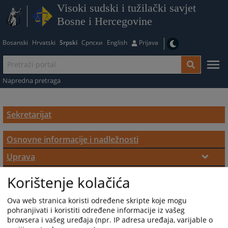
Visoki sudski i tužilački savjet
Bosne i Hercegovine
Bosanski
Hrvatski
Srpski
Српски
English
Prijava
Napredna pretraga
Sekretarijat
Osnovne informacije i nadležnosti
Uprava
Direktor
Kadrovska struktura
Korištenje kolačića
Odjeli Sekretarijata VSTS-a BiH
Zamjenik direktora
Ova web stranica koristi određene skripte koje mogu
Odjeljenje za evropske integracije i strateško
pohranjivati i koristiti određene informacije iz vašeg
browsera i vašeg uređaja (npr. IP adresa uređaja, varijable o
planiranje