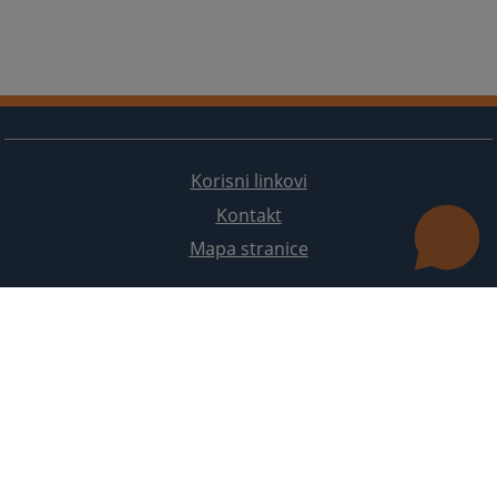
Odjeljenje za unapređenje efikasnosti i kvaliteta
rada u sudovima
Odjeljenje za unapređenje efikasnosti i kvaliteta
rada u tužilaštvima
Odjeljenje za administrativno-tehničke poslove
Korisni linkovi
Kontakt
Mapa stranice
Redizajn web stranice je finansirala Evropska unija. Za njen sadržaj isključivo je odgovorno
Visoko sudsko i tužilačko vijeće BiH i ona ne odražava nužno stavove Evropske unije.