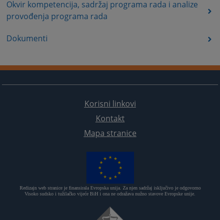
Okvir kompetencija, sadržaj programa rada i analize
provođenja programa rada
Dokumenti
Korisni linkovi
Kontakt
Mapa stranice
Redizajn web stranice je finansirala Evropska unija. Za njen sadržaj isključivo je odgovorno
Visoko sudsko i tužilačko vijeće BiH i ona ne odražava nužno stavove Evropske unije.