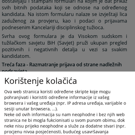
dostavljaju i štampani formulari na kojim je dat prikaz
svih bitnih podataka koji se odnose na određenog
kandidata. Na istom formularu nalaze se izvještaji lica
zaduženog za provjeru, kao i podaci o prijavama
podnesenim Kancelariji disciplinskog tužioca.
Svrha ovog formulara je da Visokom sudskom i
tužilačkom savjetu BiH (Savjet) pruži ukupan pregled
pozitivnih i negativnih detalja u vezi sa svakim
kandidatom.
Treća faza - Razmatranje prijava od strane nadležnih
podsavjeta
Korištenje kolačića
Nadležni podsavjet za predlaganje kandidata,
sastavljen od članova Savjeta, od Odjeljenja za
Ova web stranica koristi određene skripte koje mogu
imenovanja dobija listu sa imenima svih kandidata koji
pohranjivati i koristiti određene informacije iz vašeg
su se prijavili za određenu poziciju. Pored imena
browsera i vašeg uređaja (npr. IP adresa uređaja, varijable o
prijavljenih kandidata, na listi se nalaze i osnovni
sesiji unutar browsera, ...).
podaci o kandidatima koji su relevantni za sprovođenje
Neke od ovih informacija su nam neophodne i bez njih web
dalje procedure. Podsavjet vrši izbor kandidata i
stranica ne bi mogla fukcionisati u svom punom obimu, dok
odlučuje koje kandidate treba pozvati na kvalifikaciono
neke nisu prijeko neophodne a služe za dodatne stvari (npr.
procjenu nivoa posjećenosti, budućeg usavršavanja
i pismeno testiranje, a koje kandidate treba direktno