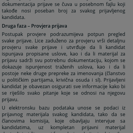
dokumentacija prijave se čuva u posebnom fajlu koji
takođe nosi poseban broj za svakog prijavljenog
kandidata.
Druga faza – Provjera prijava
Postupak provjere podrazumijeva potpun pregled
svake prijave. Lice zaduženo za provjeru vrši detaljnu
provjeru svake prijave i utvrđuje da li kandidat
ispunjava propisane uslove, kao i da li materijal za
prijavu sadrži svu potrebnu dokumentaciju, kojom se
dokazuje ispunjenost traženih uslova, kao i da li
postoje neke druge prepreke za imenovanja (članstvo
u političkim partijama, krivična osuda i sl). Prijavljeni
kandidat je obavezan osigurati sve informacije kako bi
se riješilo svako pitanje koje se odnosi na njegovu
prijavu.
U elektronsku bazu podataka unose se podaci iz
prijavnog materijala svakog kandidata, tako da se
članovima komisija, koje obavljaju intervjue sa
kandidatima, uz kompletan prijavni materijal