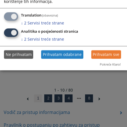
korištenje tih informacija.
30.12.2024.
Translation
(obavezna)
Rješenje - 01-07-10-51-295/2024
27.12.2024.
↓
2
Servisi treće strane
Analitika o posjećenosti stranica
↓
2
Servisi treće strane
Ne prihvatam
Prihvatam odabrane
Prihvatam sve
Pokreće Klaro!
1 - 10 / 80
1
2
3
4
8
Vodič za pristup informacijama
Pravilnik o postupanju po zahtjevu za pristup