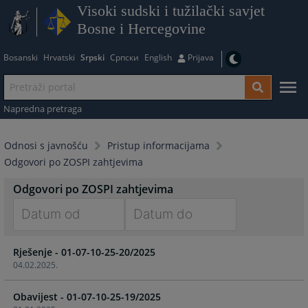
Visoki sudski i tužilački savjet
Bosne i Hercegovine
Bosanski
Hrvatski
Srpski
Српски
English
Prijava
Napredna pretraga
Odnosi s javnošću
Pristup informacijama
Odgovori po ZOSPI zahtjevima
Odgovori po ZOSPI zahtjevima
Navigate
Navigate
Rješenje - 01-07-10-25-20/2025
forward
forward
04.02.2025.
to
to
interact
interact
Obavijest - 01-07-10-25-19/2025
with
with