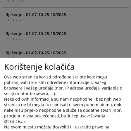
31.01.2025.
the
the
calendar
calendar
Rješenje - 01-07-10-25-18/2025
and
and
31.01.2025.
select
select
a
a
Rješenje - 01-07-10-25-15/2025
date.
date.
30.01.2025.
Press
Press
the
the
Rješenje - 01-07-10-25-16/2025
question
question
30.01.2025.
mark
mark
Korištenje kolačića
key
key
Rješenje - 01-07-10-25-12/2025
to
to
Ova web stranica koristi određene skripte koje mogu
27.01.2025.
get
get
pohranjivati i koristiti određene informacije iz vašeg
the
the
browsera i vašeg uređaja (npr. IP adresa uređaja, varijable o
Rješenje - 01-07-10-25-5/2025
keyboard
keyboard
sesiji unutar browsera, ...).
15.01.2025.
shortcuts
shortcuts
Neke od ovih informacija su nam neophodne i bez njih web
stranica ne bi mogla fukcionisati u svom punom obimu, dok
for
for
neke nisu prijeko neophodne a služe za dodatne stvari (npr.
Rješenje - 01-07-10-25-2/2025
changing
changing
procjenu nivoa posjećenosti, budućeg usavršavanja
07.01.2025.
dates.
dates.
stranice...).
Na ovom mjestu možete dozvoliti ili uskratiti pravo na
Rješenje - 01-07-10-51-296/2024