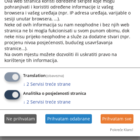
Ova web stranica koristi određene skripte koje mogu
• Obavljanje ostalih stručnih, analitičkih i administrativnih
pohranjivati i koristiti određene informacije iz vašeg
browsera i vašeg uređaja (npr. IP adresa uređaja, varijable o
aktivnosti proizašlih iz nadležnosti Odjeljenja.
sesiji unutar browsera, ...).
Neke od ovih informacija su nam neophodne i bez njih web
315
PREGLEDA
stranica ne bi mogla fukcionisati u svom punom obimu, dok
neke nisu prijeko neophodne a služe za dodatne stvari (npr.
procjenu nivoa posjećenosti, budućeg usavršavanja
stranice...).
Na ovom mjestu možete dozvoliti ili uskratiti pravo na
korištenje tih informacija.
Prateći dokumenti
Translation
(obavezna)
Pravilnik VSTS-a BiH u vezi s izvještavanjem o imovini i
↓
2
Servisi treće strane
interesima
Analitika o posjećenosti stranica
Izmjene i dopune Pravilnika VSTS-a BiH u vezi s
↓
2
Servisi treće strane
izvjestavanjem o imovini i interesima
Izmjene i dopune Pravilnika VSTV BiH u vezi s
izvještavanjem o imovini i interesima
Ne prihvatam
Prihvatam odabrane
Prihvatam sve
Ispravka Pravilnika u vezi sa izvještavanjem o imovini i
Pokreće Klaro!
interesima - mart 2026. godine.