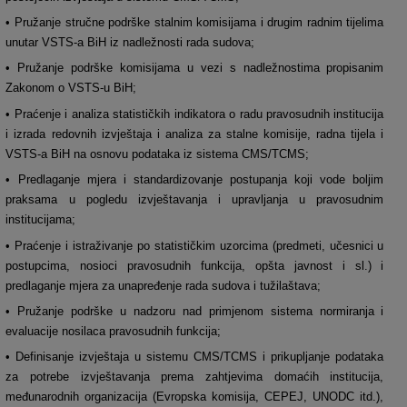
• Pružanje stručne podrške stalnim komisijama i drugim radnim tijelima
unutar VSTS-a BiH iz nadležnosti rada sudova;
• Pružanje podrške komisijama u vezi s nadležnostima propisanim
Zakonom o VSTS-u BiH;
• Praćenje i analiza statističkih indikatora o radu pravosudnih institucija
i izrada redovnih izvještaja i analiza za stalne komisije, radna tijela i
VSTS-a BiH na osnovu podataka iz sistema CMS/TCMS;
• Predlaganje mjera i standardizovanje postupanja koji vode boljim
praksama u pogledu izvještavanja i upravljanja u pravosudnim
institucijama;
• Praćenje i istraživanje po statističkim uzorcima (predmeti, učesnici u
postupcima, nosioci pravosudnih funkcija, opšta javnost i sl.) i
predlaganje mjera za unapređenje rada sudova i tužilaštava;
• Pružanje podrške u nadzoru nad primjenom sistema normiranja i
evaluacije nosilaca pravosudnih funkcija;
• Definisanje izvještaja u sistemu CMS/TCMS i prikupljanje podataka
za potrebe izvještavanja prema zahtjevima domaćih institucija,
međunarodnih organizacija (Evropska komisija, CEPEJ, UNODC itd.),