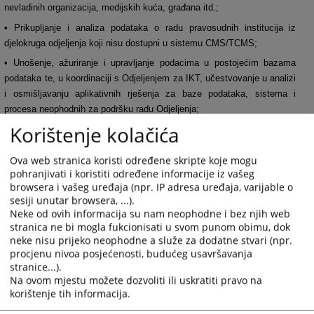
nevladinih organizacija, medijskih kuća, građana itd.;
• Prikupljanje i analiza podataka o radu pravosudnih institucija iz
djelokruga odjeljenja koji nisu dostupni u sistemu CMS/TCMS;
• Unošenje, ažuriranje i upravljanje podacima u postojećim bazama
podataka te, u koordinaciji s Odjeljenjem za IKT, učestvovanje u analizi
i osmišljavanju aplikativnih rješenja za baze podataka, sistema i
procesa neophodnih za podršku radu Odjeljenja;
Korištenje kolačića
• Učestvovanje u postupcima srednjoročnog planiranja, godišnjeg
programiranja, praćenja i izvještavanja u VSTS-u BiH;
Ova web stranica koristi određene skripte koje mogu
• Identifikovanje, razvijanje i primjena novih i poboljšanih načina rada za
pohranjivati i koristiti određene informacije iz vašeg
podršku razvoju Sekretarijata VSTS-a BiH i postizanje utvrđenih ciljeva
browsera i vašeg uređaja (npr. IP adresa uređaja, varijable o
VSTS-a BiH;
sesiji unutar browsera, ...).
Neke od ovih informacija su nam neophodne i bez njih web
• Obavljanje ostalih aktivnosti proizašlih iz nadležnosti Odjeljenja i
stranica ne bi mogla fukcionisati u svom punom obimu, dok
drugih zadataka po nalogu direktora Sekretarijata VSTS-a BiH.
neke nisu prijeko neophodne a služe za dodatne stvari (npr.
procjenu nivoa posjećenosti, budućeg usavršavanja
stranice...).
5102
PREGLEDA
Na ovom mjestu možete dozvoliti ili uskratiti pravo na
korištenje tih informacija.