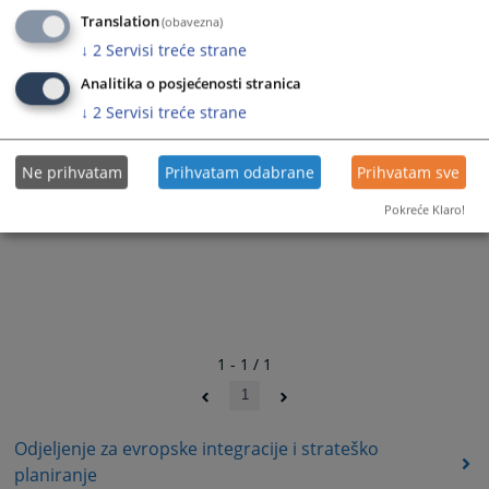
Translation
(obavezna)
↓
2
Servisi treće strane
Analitika o posjećenosti stranica
↓
2
Servisi treće strane
Ne prihvatam
Prihvatam odabrane
Prihvatam sve
Pokreće Klaro!
1 - 1 / 1
1
Odjeljenje za evropske integracije i strateško
planiranje