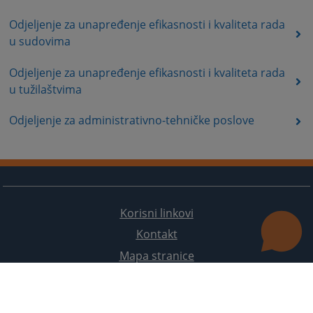
Odjeljenje za unapređenje efikasnosti i kvaliteta rada
u sudovima
Odjeljenje za unapređenje efikasnosti i kvaliteta rada
u tužilaštvima
Odjeljenje za administrativno-tehničke poslove
Korisni linkovi
Kontakt
Mapa stranice