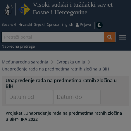
Visoki sudski i tužilački savjet
Bosne i Hercegovine
Bosanski
Hrvatski
Srpski
Српски
English
Prijava
Napredna pretraga
Međunarodna saradnja
Evropska unija
Unapređenje rada na predmetima ratnih zločina u BiH
Unapređenje rada na predmetima ratnih zločina u
BiH
Navigate
Navigate
Projekat „Unapređenje rada na predmetima ratnih zločina
forward
forward
u BiH“- IPA 2022
to
to
interact
interact