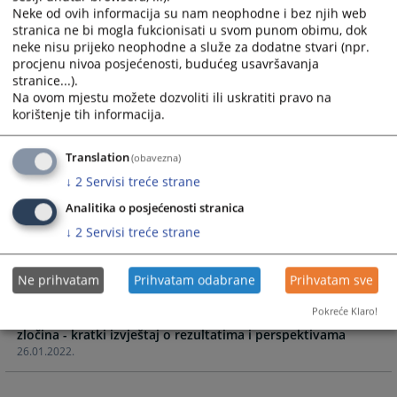
XV Stručno savjetovanje tužilaca u BiH, 17 – 20.10.2022.
Neke od ovih informacija su nam neophodne i bez njih web
godine - Panel II – Procesuiranje predmeta ratnih zločina u
stranica ne bi mogla fukcionisati u svom punom obimu, dok
neke nisu prijeko neophodne a služe za dodatne stvari (npr.
BiH
procjenu nivoa posjećenosti, budućeg usavršavanja
26.10.2022.
stranice...).
Na ovom mjestu možete dozvoliti ili uskratiti pravo na
Specijalistička online edukacija stručnog osoblja u
korištenje tih informacija.
sudovima i tužilaštvima „Unapređenje rada na predmetima
ratnih zločina“
Translation
(obavezna)
30.05.2022.
↓
2
Servisi treće strane
Okrugli sto „Efikasno upravljanje sudskim postupkom u
Analitika o posjećenosti stranica
↓
2
Servisi treće strane
19.05.2022.
Brošura projekta „Unapređenje rada na predmetima ratnih
Ne prihvatam
Prihvatam odabrane
Prihvatam sve
zločina u BiH“ IPA 2019
Pokreće Klaro!
/ Rezultati i učinci pravosuđa u BiH na predmetima ratnih
zločina - kratki izvještaj o rezultatima i perspektivama
26.01.2022.