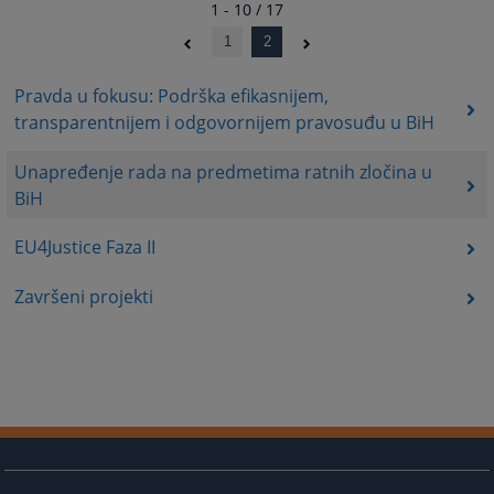
1 - 10 / 17
1
2
Pravda u fokusu: Podrška efikasnijem,
transparentnijem i odgovornijem pravosuđu u BiH
Unapređenje rada na predmetima ratnih zločina u
BiH
EU4Justice Faza II
Završeni projekti