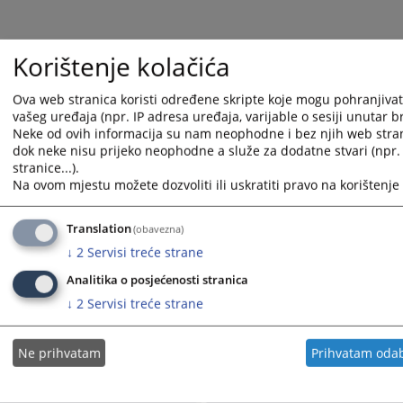
Korištenje kolačića
Ova web stranica koristi određene skripte koje mogu pohranjivati 
vašeg uređaja (npr. IP adresa uređaja, varijable o sesiji unutar br
Neke od ovih informacija su nam neophodne i bez njih web stra
dok neke nisu prijeko neophodne a služe za dodatne stvari (npr
Korisni linkovi
stranice...).
Na ovom mjestu možete dozvoliti ili uskratiti pravo na korištenje 
Kontakt
Mapa stranice
Translation
(obavezna)
↓
2
Servisi treće strane
Analitika o posjećenosti stranica
↓
2
Servisi treće strane
Redizajn web stranice je finansirala Evropska unija. Za njen sadržaj isključivo je odgovorno
Visoko sudsko i tužilačko vijeće BiH i ona ne odražava nužno stavove Evropske unije.
Ne prihvatam
Prihvatam oda