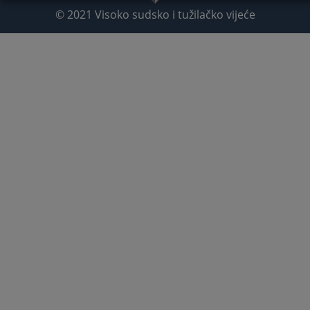
© 2021
Visoko sudsko i tužilačko vijeće