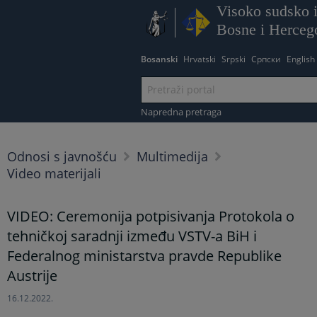
Visoko sudsko i
Bosne i Herceg
Bosanski
Hrvatski
Srpski
Српски
English
Napredna pretraga
Odnosi s javnošću
Multimedija
Video materijali
VIDEO: Ceremonija potpisivanja Protokola o
tehničkoj saradnji između VSTV-a BiH i
Federalnog ministarstva pravde Republike
Austrije
16.12.2022.