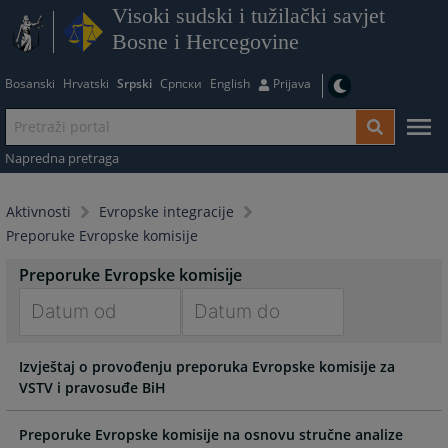
Visoki sudski i tužilački savjet
Bosne i Hercegovine
Bosanski
Hrvatski
Srpski
Српски
English
Prijava
Napredna pretraga
Aktivnosti
Evropske integracije
Preporuke Evropske komisije
Preporuke Evropske komisije
Navigate
Navigate
Izvještaj o provođenju preporuka Evropske komisije za
forward
forward
VSTV i pravosuđe BiH
to
to
interact
interact
with
with
Preporuke Evropske komisije na osnovu stručne analize