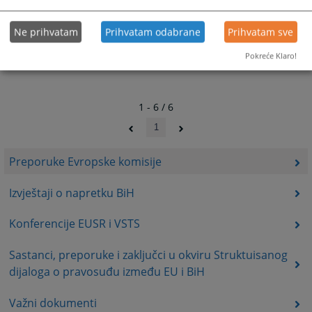
Ne prihvatam
Prihvatam odabrane
Prihvatam sve
Pokreće Klaro!
1 - 6 / 6
1
Preporuke Evropske komisije
Izvještaji o napretku BiH
Konferencije EUSR i VSTS
Sastanci, preporuke i zaključci u okviru Struktuisanog
dijaloga o pravosuđu između EU i BiH
Važni dokumenti