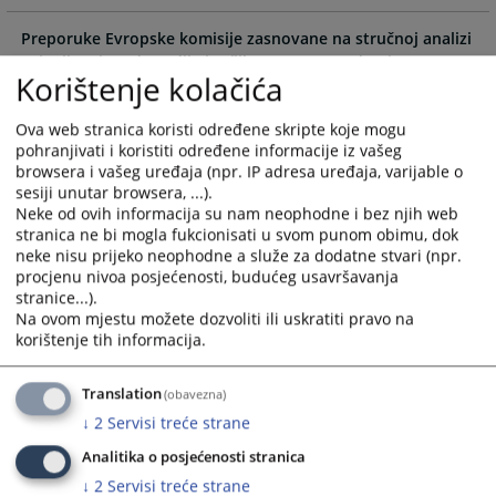
the
the
calendar
calendar
Preporuke Evropske komisije zasnovane na stručnoj analizi
and
and
ocjenjivanja rada sudija i tužilaca u pravosuđu BiH
Korištenje kolačića
select
select
a
a
Preporuke Evropske komisije zasnovane na stručnoj analizi
Ova web stranica koristi određene skripte koje mogu
date.
date.
finansijskih izvještaja sudija i tužilaca u pravosuđu BiH
pohranjivati i koristiti određene informacije iz vašeg
Press
Press
browsera i vašeg uređaja (npr. IP adresa uređaja, varijable o
the
the
Preporuka Evropske komisije zasnovanih na stručnoj
sesiji unutar browsera, ...).
question
question
analizi disciplinskih postupaka u pravosuđu BIH
Neke od ovih informacija su nam neophodne i bez njih web
mark
mark
stranica ne bi mogla fukcionisati u svom punom obimu, dok
key
key
neke nisu prijeko neophodne a služe za dodatne stvari (npr.
Preporuka Evropske komisije zasnovanih na stručnoj
to
to
procjenu nivoa posjećenosti, budućeg usavršavanja
analizi Poslovnika Visokog sudskog i tužilačkog vijeća
stranice...).
get
get
Bosne i Hercegovine
Na ovom mjestu možete dozvoliti ili uskratiti pravo na
the
the
korištenje tih informacija.
keyboard
keyboard
shortcuts
shortcuts
Translation
(obavezna)
for
for
changing
changing
↓
2
Servisi treće strane
dates.
dates.
Analitika o posjećenosti stranica
↓
2
Servisi treće strane