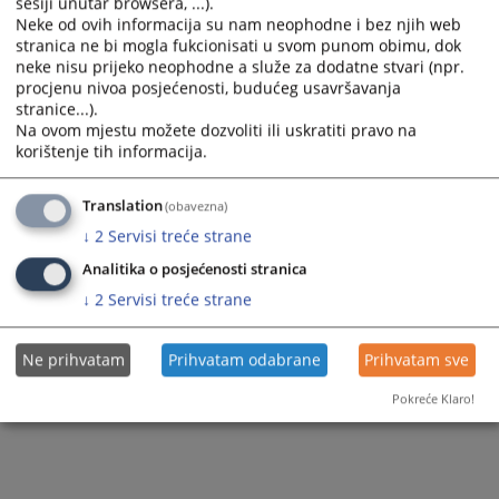
sesiji unutar browsera, ...).
Neke od ovih informacija su nam neophodne i bez njih web
stranica ne bi mogla fukcionisati u svom punom obimu, dok
neke nisu prijeko neophodne a služe za dodatne stvari (npr.
procjenu nivoa posjećenosti, budućeg usavršavanja
stranice...).
Na ovom mjestu možete dozvoliti ili uskratiti pravo na
korištenje tih informacija.
Translation
(obavezna)
↓
2
Servisi treće strane
Analitika o posjećenosti stranica
↓
2
Servisi treće strane
Ne prihvatam
Prihvatam odabrane
Prihvatam sve
Pokreće Klaro!