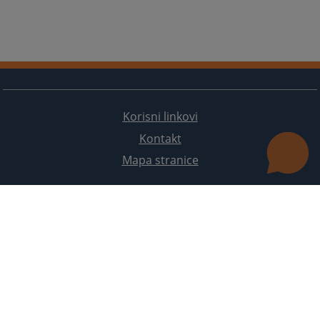
Korisni linkovi
Kontakt
Mapa stranice
Redizajn web stranice je finansirala Evropska unija. Za njen sadržaj isključivo je odgovorno
Visoko sudsko i tužilačko vijeće BiH i ona ne odražava nužno stavove Evropske unije.