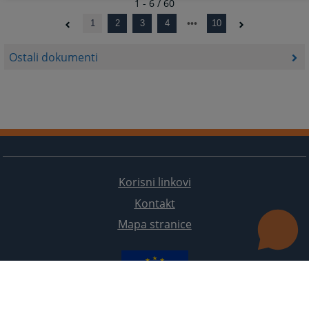
1 - 6 / 60
1
2
3
4
10
Ostali dokumenti
Korisni linkovi
Kontakt
Mapa stranice
Redizajn web stranice je finansirala Evropska unija. Za njen sadržaj isključivo je odgovorno