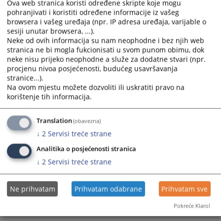
calendar
calendar
Ova web stranica koristi određene skripte koje mogu
Pravilnik BSTS-a BiH u vezi s izvještavanjem o imovini i
pohranjivati i koristiti određene informacije iz vašeg
and
and
interesima
browsera i vašeg uređaja (npr. IP adresa uređaja, varijable o
20.03.2024.
select
select
sesiji unutar browsera, ...).
a
a
Neke od ovih informacija su nam neophodne i bez njih web
date.
date.
Odluka o imenovanju službenika za informisanje
stranica ne bi mogla fukcionisati u svom punom obimu, dok
05.01.2024.
Press
Press
neke nisu prijeko neophodne a služe za dodatne stvari (npr.
the
the
procjenu nivoa posjećenosti, budućeg usavršavanja
stranice...).
question
question
Mišljenje VSTV-a BiH na Nacrt zakona
Na ovom mjestu možete dozvoliti ili uskratiti pravo na
23.06.2023.
mark
mark
korištenje tih informacija.
key
key
to
to
Pravilnik o internom prijavljivanju korupcije i zaštiti lica
koje prijavi korupciju u VSTV-u BiH
Translation
get
get
(obavezna)
22.07.2021.
the
the
↓
2
Servisi treće strane
keyboard
keyboard
Analitika o posjećenosti stranica
shortcuts
shortcuts
↓
2
Servisi treće strane
for
for
changing
changing
dates.
dates.
Ne prihvatam
Prihvatam odabrane
Prihvatam sve
Pokreće Klaro!