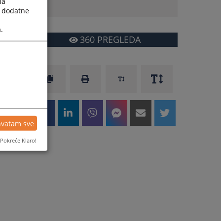
la
a dodatne
.
360
PREGLEDA
hvatam sve
Pokreće Klaro!