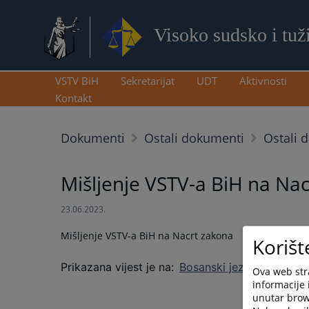
Visoko sudsko i tuž
VSTV BiH
Sekretarijat
UDT
Aktivnosti
Kontakt
Dokumenti
Ostali dokumenti
Ostali 
Mišljenje VSTV-a BiH na Na
23.06.2023.
Mišljenje VSTV-a BiH na Nacrt zakona
Korišt
Prikazana vijest je na
:
Bosanski jezik
Ova web stra
informacije 
unutar brows