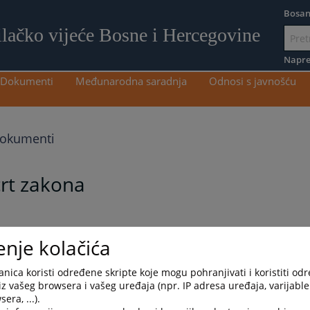
Bosan
ilačko vijeće Bosne i Hercegovine
Idi
na
Napre
sadržaj
Dokumenti
Međunarodna saradnja
Odnosi s javnošću
dokumenti
crt zakona
enje kolačića
nica koristi određene skripte koje mogu pohranjivati i koristiti od
iz vašeg browsera i vašeg uređaja (npr. IP adresa uređaja, varijable 
era, ...).