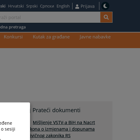
ski
Hrvatski
Srpski
Српски
English
Prijava
dna pretraga
Konkursi
Kutak za građane
Javne nabavke
Prateći dokumenti
Mišljenje VSTV-a BiH na Nacrt
ređene
o sesiji
zakona o izmjenama i dopunama
Krivičnog zakonika RS