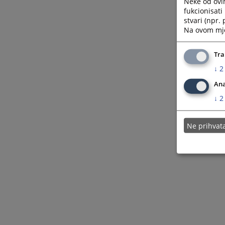
Neke od ovi
fukcionisat
stvari (npr.
Na ovom mjes
Tra
↓
2
Ana
↓
2
Ne prihva