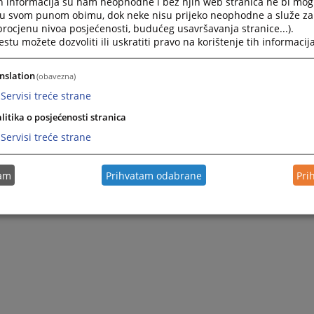
h informacija su nam neophodne i bez njih web stranica ne bi mog
i u svom punom obimu, dok neke nisu prijeko neophodne a služe z
 procjenu nivoa posjećenosti, budućeg usavršavanja stranice...).
tu možete dozvoliti ili uskratiti pravo na korištenje tih informacija
nslation
(obavezna)
Servisi treće strane
litika o posjećenosti stranica
Servisi treće strane
tam
Prihvatam odabrane
Pri