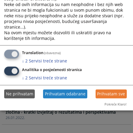
XV Stručno savjetovanje tužilaca u BiH, 17 – 20.10.2022.
Neke od ovih informacija su nam neophodne i bez njih web
godine - Panel II – Procesuiranje predmeta ratnih zločina u
stranica ne bi mogla fukcionisati u svom punom obimu, dok
neke nisu prijeko neophodne a služe za dodatne stvari (npr.
BiH
procjenu nivoa posjećenosti, budućeg usavršavanja
26.10.2022.
stranice...).
Na ovom mjestu možete dozvoliti ili uskratiti pravo na
Specijalistička online edukacija stručnog osoblja u
korištenje tih informacija.
sudovima i tužilaštvima „Unapređenje rada na predmetima
ratnih zločina“
Translation
(obavezna)
30.05.2022.
↓
2
Servisi treće strane
Okrugli sto „Efikasno upravljanje sudskim postupkom u
Analitika o posjećenosti stranica
↓
2
Servisi treće strane
19.05.2022.
Brošura projekta „Unapređenje rada na predmetima ratnih
Ne prihvatam
Prihvatam odabrane
Prihvatam sve
zločina u BiH“ IPA 2019
Pokreće Klaro!
/ Rezultati i učinci pravosuđa u BiH na predmetima ratnih
zločina - kratki izvještaj o rezultatima i perspektivama
26.01.2022.