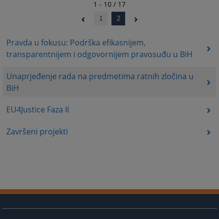
1 - 10 / 17
1
2
Pravda u fokusu: Podrška efikasnijem,
transparentnijem i odgovornijem pravosuđu u BiH
Unaprјeđenje rada na predmetima ratnih zločina u
BiH
EU4Justice Faza II
Završeni projekti