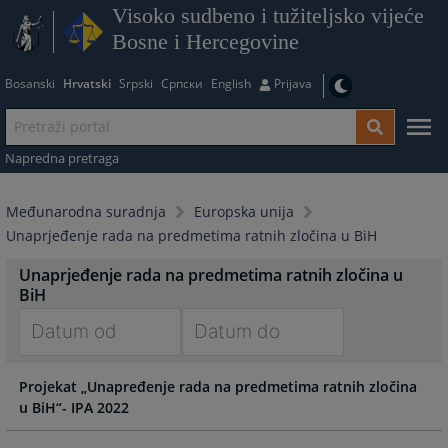
Visoko sudbeno i tužiteljsko vijeće
Bosne i Hercegovine
Bosanski
Hrvatski
Srpski
Српски
English
Prijava
Napredna pretraga
Međunarodna suradnja
Europska unija
Unaprјeđenje rada na predmetima ratnih zločina u BiH
Unaprјeđenje rada na predmetima ratnih zločina u
BiH
Navigate
Navigate
Projekat „Unapređenje rada na predmetima ratnih zločina
forward
forward
u BiH“- IPA 2022
to
to
interact
interact