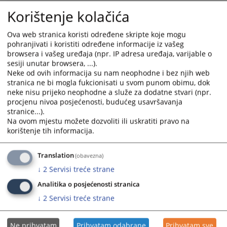
Korištenje kolačića
Ova web stranica koristi određene skripte koje mogu
pohranjivati i koristiti određene informacije iz vašeg
browsera i vašeg uređaja (npr. IP adresa uređaja, varijable o
sesiji unutar browsera, ...).
Neke od ovih informacija su nam neophodne i bez njih web
stranica ne bi mogla fukcionisati u svom punom obimu, dok
neke nisu prijeko neophodne a služe za dodatne stvari (npr.
Trenutno nema vijesti
procjenu nivoa posjećenosti, budućeg usavršavanja
stranice...).
Na ovom mjestu možete dozvoliti ili uskratiti pravo na
korištenje tih informacija.
Translation
(obavezna)
↓
2
Servisi treće strane
Analitika o posjećenosti stranica
↓
2
Servisi treće strane
Ne prihvatam
Prihvatam odabrane
Prihvatam sve