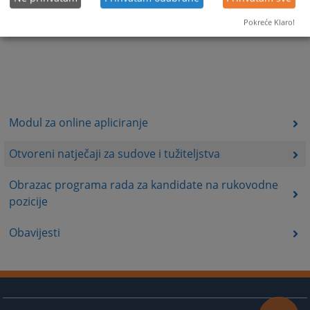
Pokreće Klaro!
Modul za online apliciranje
Otvoreni natječaji za sudove i tužiteljstva
Obrazac programa rada za kandidate na rukovodne
pozicije
Obavijesti