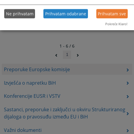
Ne prihvatam
Prihvatam odabrane
Prihvatam sve
Pokreće Klaro!
1 - 6 / 6
1
Preporuke Europske komisije
Izvješća o napretku BiH
Konferencije EUSR i VSTV
Sastanci, preporuke i zaključci u okviru Strukturiranog
dijaloga o pravosuđu između EU i BiH
Važni dokumenti