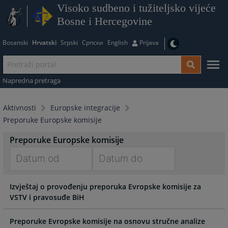
Visoko sudbeno i tužiteljsko vijeće
Bosne i Hercegovine
Bosanski
Hrvatski
Srpski
Српски
English
Prijava
Napredna pretraga
Aktivnosti
Europske integracije
Preporuke Europske komisije
Preporuke Europske komisije
Navigate
Navigate
Izvještaj o provođenju preporuka Evropske komisije za
forward
forward
VSTV i pravosuđe BiH
to
to
interact
interact
with
with
Preporuke Evropske komisije na osnovu stručne analize