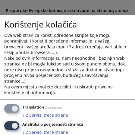
the
the
calendar
calendar
Preporuke Evropske komisije zasnovane na stručnoj analizi
and
and
ocjenjivanja rada sudija i tužilaca u pravosuđu BiH
Korištenje kolačića
select
select
a
a
Preporuke Evropske komisije zasnovane na stručnoj analizi
Ova web stranica koristi određene skripte koje mogu
date.
date.
finansijskih izvještaja sudija i tužilaca u pravosuđu BiH
pohranjivati i koristiti određene informacije iz vašeg
Press
Press
browsera i vašeg uređaja (npr. IP adresa uređaja, varijable o
the
the
Preporuka Evropske komisije zasnovanih na stručnoj
sesiji unutar browsera, ...).
question
question
analizi disciplinskih postupaka u pravosuđu BIH
Neke od ovih informacija su nam neophodne i bez njih web
mark
mark
stranica ne bi mogla fukcionisati u svom punom obimu, dok
key
key
neke nisu prijeko neophodne a služe za dodatne stvari (npr.
Preporuka Evropske komisije zasnovanih na stručnoj
to
to
procjenu nivoa posjećenosti, budućeg usavršavanja
analizi Poslovnika Visokog sudskog i tužilačkog vijeća
stranice...).
get
get
Bosne i Hercegovine
Na ovom mjestu možete dozvoliti ili uskratiti pravo na
the
the
korištenje tih informacija.
keyboard
keyboard
shortcuts
shortcuts
Translation
(obavezna)
for
for
changing
changing
↓
2
Servisi treće strane
dates.
dates.
Analitika o posjećenosti stranica
↓
2
Servisi treće strane