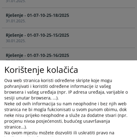
31.01.2025.
the
the
calendar
calendar
Rješenje - 01-07-10-25-18/2025
and
and
31.01.2025.
select
select
a
a
Rješenje - 01-07-10-25-15/2025
date.
date.
30.01.2025.
Press
Press
the
the
Rješenje - 01-07-10-25-16/2025
question
question
30.01.2025.
mark
mark
Korištenje kolačića
key
key
Rješenje - 01-07-10-25-12/2025
to
to
Ova web stranica koristi određene skripte koje mogu
27.01.2025.
get
get
pohranjivati i koristiti određene informacije iz vašeg
the
the
browsera i vašeg uređaja (npr. IP adresa uređaja, varijable o
Rješenje - 01-07-10-25-5/2025
keyboard
keyboard
sesiji unutar browsera, ...).
15.01.2025.
shortcuts
shortcuts
Neke od ovih informacija su nam neophodne i bez njih web
stranica ne bi mogla fukcionisati u svom punom obimu, dok
for
for
neke nisu prijeko neophodne a služe za dodatne stvari (npr.
Rješenje - 01-07-10-25-2/2025
changing
changing
procjenu nivoa posjećenosti, budućeg usavršavanja
07.01.2025.
dates.
dates.
stranice...).
Na ovom mjestu možete dozvoliti ili uskratiti pravo na
Rješenje - 01-07-10-51-296/2024