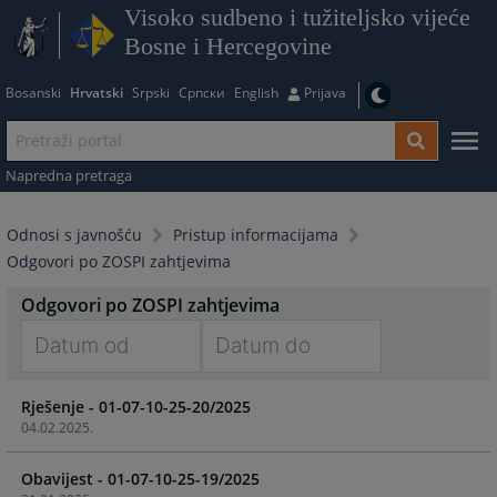
Visoko sudbeno i tužiteljsko vijeće
Bosne i Hercegovine
Bosanski
Hrvatski
Srpski
Српски
English
Prijava
Napredna pretraga
Odnosi s javnošću
Pristup informacijama
Odgovori po ZOSPI zahtjevima
Odgovori po ZOSPI zahtjevima
Navigate
Navigate
Rješenje - 01-07-10-25-20/2025
forward
forward
04.02.2025.
to
to
interact
interact
Obavijest - 01-07-10-25-19/2025
with
with