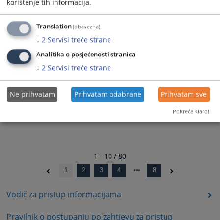
korištenje tih informacija.
30.12.2024.
Translation
(obavezna)
Rješenje - 01-07-10-51-295/2024
27.12.2024.
↓
2
Servisi treće strane
Analitika o posjećenosti stranica
↓
2
Servisi treće strane
Ne prihvatam
Prihvatam odabrane
Prihvatam sve
Pokreće Klaro!
1 - 10 / 80
1
2
3
4
8
Vodič za pristup informacijama
Pravilnik o postupanju po zahtjevu za pristup