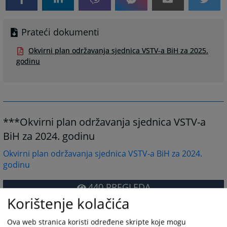
Prateći dokumenti
Okvirni plan održavanja sjednica VSTV-a BiH za 2025.
godinu
***Okvirni plan održavanja sjednica VSTV-a
BiH za 2024. godinu
Okvirni plan održavanja sjednica VSTV-a BiH za 2024.
godinu
440
PREGLEDA
Korištenje kolačića
Ova web stranica koristi određene skripte koje mogu