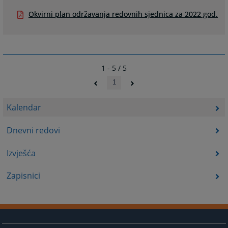
Okvirni plan održavanja redovnih sjednica za 2022 god.
1 - 5 / 5
1
Kalendar
Dnevni redovi
Izvješća
Zapisnici