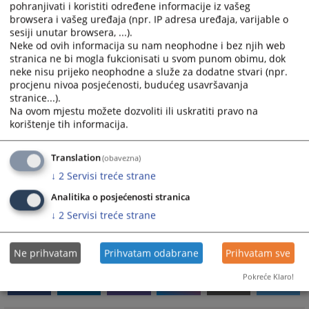
pohranjivati i koristiti određene informacije iz vašeg
browsera i vašeg uređaja (npr. IP adresa uređaja, varijable o
sesiji unutar browsera, ...).
Prateći dokumenti
Neke od ovih informacija su nam neophodne i bez njih web
stranica ne bi mogla fukcionisati u svom punom obimu, dok
Okvirni plan sjednica VSTV-a 2024
neke nisu prijeko neophodne a služe za dodatne stvari (npr.
procjenu nivoa posjećenosti, budućeg usavršavanja
stranice...).
Na ovom mjestu možete dozvoliti ili uskratiti pravo na
korištenje tih informacija.
Okvirni plan održavanja sjednica VSTV-a BiH
Translation
(obavezna)
za 2023. godinu
↓
2
Servisi treće strane
Okvirni plan održavanja sjednica VSTV-a BiH za 2023.
Analitika o posjećenosti stranica
godinu
↓
2
Servisi treće strane
423
PREGLEDA
Ne prihvatam
Prihvatam odabrane
Prihvatam sve
Pokreće Klaro!