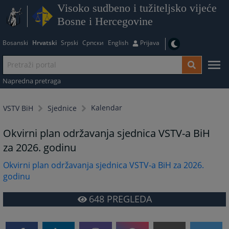
Visoko sudbeno i tužiteljsko vijeće
Bosne i Hercegovine
Bosanski
Hrvatski
Srpski
Српски
English
Prijava
Napredna pretraga
Kalendar
VSTV BiH
Sjednice
Okvirni plan održavanja sjednica VSTV-a BiH
za 2026. godinu
Okvirni plan održavanja sjednica VSTV-a BiH za 2026.
godinu
648
PREGLEDA