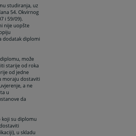
mu studiranja, uz
lana 54. Okvirnog
7 i 59/09).
i nije uopšte
opiju
da dodatak diplomi
u diplomu, može
ti starije od roka
rije od jedne
u moraju dostaviti
uvjerenje, a ne
ata u
ustanove da
o koji su diplomu
dostaviti
kaciji), u skladu