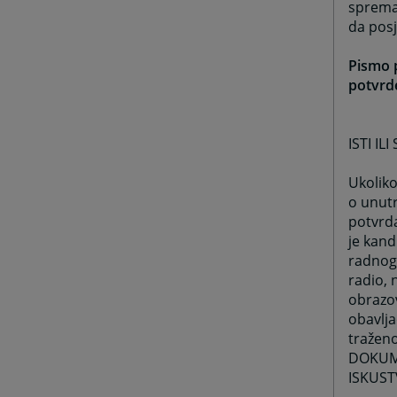
sprema/
da posj
Pismo p
potvrde
ISTI I
Ukoliko
o unutr
potvrda
je kand
radnog 
radio, 
obrazov
obavlj
traženo
DOKUME
ISKUST