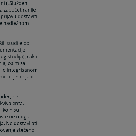
ni („Službeni
ja započet ranije
prijavu dostaviti i
me nadležnom
ili studije po
kumentacije,
g studija), čak i
nja, osim za
di o integrisanom
i ili rješenja o
ođer, ne
kvivalenta,
liko nisu
 iste ne mogu
. Ne dostavljati
zovanje stečeno