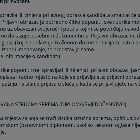
ti prihvaćeni.
spravka ili izmjena prijavnog obrasca kandidata smatrat će
. Prijavni obrazac je potrebno čitko popuniti, sve rubrike mor
ne uz obavezan svojeručni potpis kojim se potvrđuju navodi iz
 ne dokazuje posebnim dokumentima. Prijavni obrazac ne do
oglasa (koji se dokazuju traženom dokumentacijom), isti ol
ši izbor i imenovanje, te predstavlja samo
e informacije o kandidatu.
rike popuniti; ne ispravljati ili mijenjati prijavni obrazac; ja
oglasa i radno mjesto na koje se prijavljujete; prijavni obraz
i pažnju na slanje prijava u slučaju kada se prijavljujete na vi
JEVANA STRUČNA SPREMA (DIPLOMA/SVJEDOČANSTVO)
a mjesta za koja se traži visoka stručna sprema, opšti uslov
omskom (osnovnom) diplomom, ukoliko tekstom oglasa nije
je.