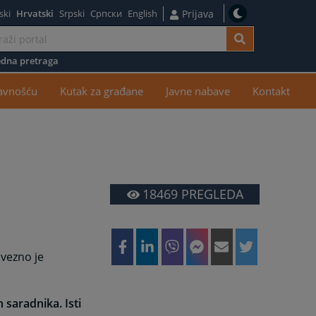
ski
Hrvatski
Srpski
Српски
English
Prijava
dna pretraga
žaj
javnošću
Kutak za građane
Javne nabave
Kontakt
18469
PREGLEDA
avezno je
h saradnika. Isti