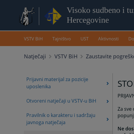
Visoko sudbeno i tuž
Hercegovine
VSTV BiH
Tajništvo
UST
Aktivnosti
Do
Zaustavite pogrešk
Natječaji
VSTV BiH
Prijavni materijal za pozicije
STO
uposlenika
PRIJAV
Otvoreni natječaji u VSTV-u BiH
Za sve 
Pravilnik o karakteru i sadržaju
popunj
javnoga natječaja
Ne dost