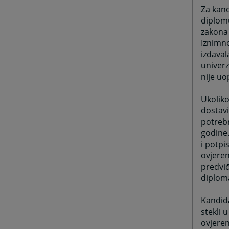
Za kand
diplomu
zakona 
Iznimno
izdaval
univerz
nije uo
Ukoliko
dostavi
potrebn
godine.
i potpi
ovjeren
predviđ
diploma
Kandida
stekli 
ovjeren