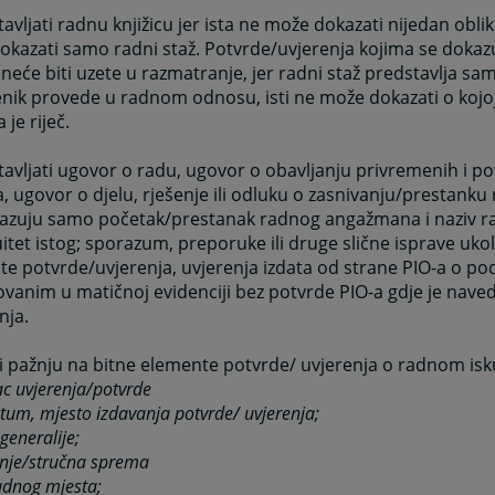
avljati radnu knjižicu jer ista ne može dokazati nijedan obli
kazati samo radni staž. Potvrde/uvjerenja kojima se dokazu
neće biti uzete u razmatranje, jer radni staž predstavlja sa
nik provede u radnom odnosu, isti ne može dokazati o kojoj
 je riječ.
avljati ugovor o radu, ugovor o obavljanju privremenih i 
, ugovor o djelu, rješenje ili odluku o zasnivanju/prestank
kazuju samo početak/prestanak radnog angažmana i naziv ra
itet istog; sporazum, preporuke ili druge slične isprave uko
e potvrde/uvjerenja, uvjerenja izdata od strane PIO-a o p
ovanim u matičnoj evidenciji bez potvrde PIO-a gdje je naved
nja.
i pažnju na bitne elemente potvrde/ uvjerenja o radnom isk
ac uvjerenja/potvrde
atum, mjesto izdavanja potvrde/ uvjerenja;
generalije;
nje/stručna sprema
adnog mjesta;