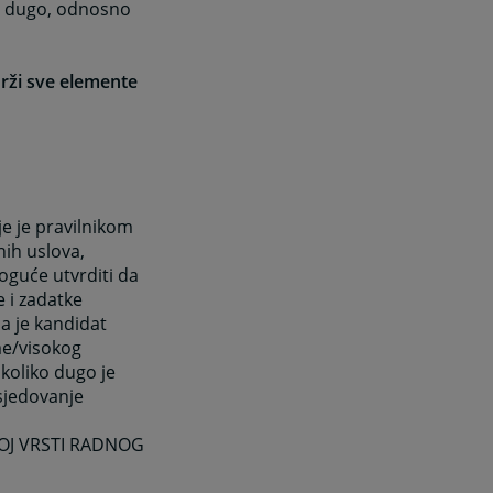
ko dugo, odnosno
drži sve elemente
je je pravilnikom
nih uslova,
oguće utvrditi da
e i zadatke
a je kandidat
me/visokog
 koliko dugo je
sjedovanje
OJ VRSTI RADNOG