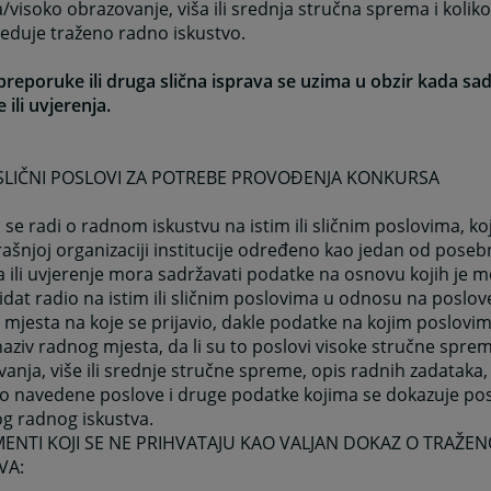
visoko obrazovanje, viša ili srednja stručna sprema i koli
eduje traženo radno iskustvo.
reporuke ili druga slična isprava se uzima u obzir kada sa
 ili uvjerenja.
LI SLIČNI POSLOVI ZA POTREBE PROVOĐENJA KONKURSA
 se radi o radnom iskustvu na istim ili sličnim poslovima, ko
ašnjoj organizaciji institucije određeno kao jedan od poseb
 ili uvjerenje mora sadržavati podatke na osnovu kojih je m
idat radio na istim ili sličnim poslovima u odnosu na poslov
mjesta na koje se prijavio, dakle podatke na kojim poslovim
naziv radnog mjesta, da li su to poslovi visoke stručne spre
anja, više ili srednje stručne spreme, opis radnih zadataka,
ao navedene poslove i druge podatke kojima se dokazuje po
g radnog iskustva.
NTI KOJI SE NE PRIHVATAJU KAO VALJAN DOKAZ O TRAŽEN
VA: