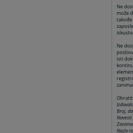
Ne dost
može do
takođe 
zaposle
iskustva
Ne dost
poslova
isti do
kontinu
element
registr
zanima
Obratit
Izdaval
Broj, d
Navesti 
Zanima
Naziv r