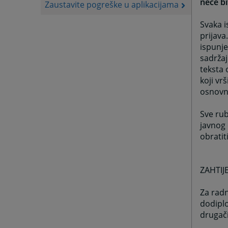
neće bi
Zaustavite pogreške u aplikacijama
Svaka i
prijava
ispunje
sadržaj
teksta 
koji vr
osnovn
Sve rub
javnog 
obratit
ZAHTI
Za radn
dodipl
drugači