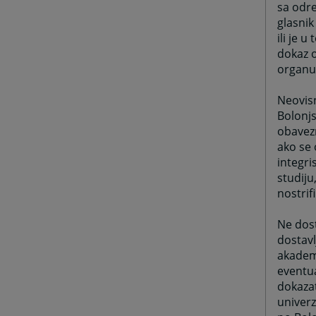
sa odre
glasnik
ili je 
dokaz 
organu
Neovisn
Bolonjs
obavezn
ako se 
integri
studiju
nostrif
Ne dost
dostavl
akadems
eventu
dokazat
univerz