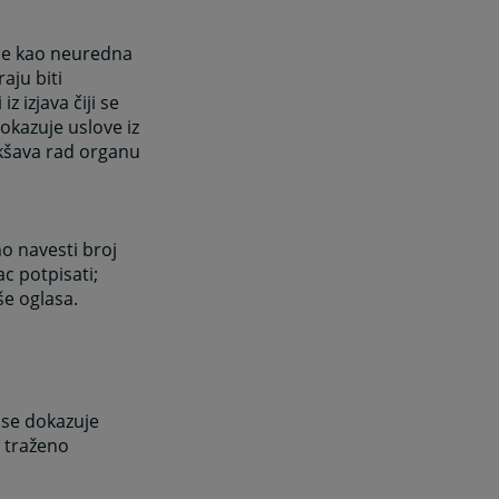
 se kao neuredna
aju biti
 izjava čiji se
kazuje uslove iz
akšava rad organu
sno navesti broj
ac potpisati;
še oglasa.
 se dokazuje
 traženo