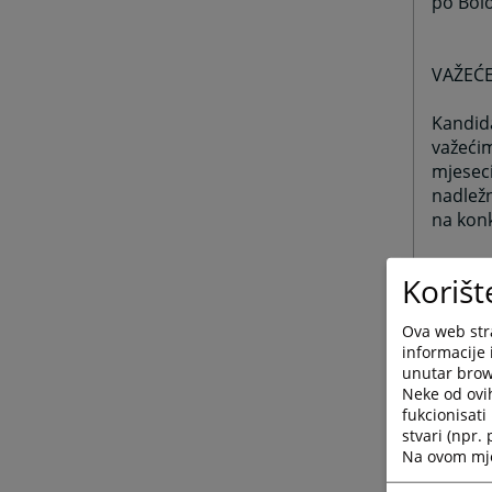
po Bol
VAŽEĆE
Kandida
važećim
mjeseci
nadležn
na kon
Uvjeren
Korišt
U pogle
Ova web stra
karte, 
informacije 
ličnim 
unutar brows
državlj
Neke od ovi
strane
fukcionisat
stvari (npr.
Na ovom mjes
DOKAZ 