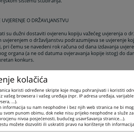
onjskom sistemu studiranja.
 UVJERENJE O DRŽAVLJANSTVU
ti su dužni dostaviti ovjerenu kopiju važećeg uvjerenja o dr
 uvjerenjem o državljanstvu podrazumijeva se uvjerenje koje
, pri čemu se navedeni rok računa od dana izdavanja uvjere
og organa (a ne od datuma ovjeravanja kopije istog) do dan
kretan konkurs.
je o državljanstvu nema trajni karakter.
enje kolačića
du dokazivanja državljanstva i starosne dobi ne treba dostav
nica koristi određene skripte koje mogu pohranjivati i koristiti od
obavještenje/obavijest da je uveden u evidenciju prebivališta
iz vašeg browsera i vašeg uređaja (npr. IP adresa uređaja, varijable 
(osobnim) podacima (obrazac prijava/odjava), nevažeće uvje
era, ...).
anstvu, odnosno, uvjerenje starije od šest mjeseci od dana 
h informacija su nam neophodne i bez njih web stranica ne bi mog
 nadležnog organa.
i u svom punom obimu, dok neke nisu prijeko neophodne a služe z
 procjenu nivoa posjećenosti, budućeg usavršavanja stranice...).
tu možete dozvoliti ili uskratiti pravo na korištenje tih informacija
O TRAŽENOJ VRSTI RADNOG ISKUSTVA