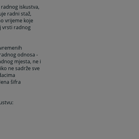
k radnog iskustva,
je radni staž,
mo vrijeme koje
 vrsti radnog
povremenih
u radnog odnosa -
dnog mjesta, ne i
liko ne sadrže sve
odacima
ena šifra
ustvu: