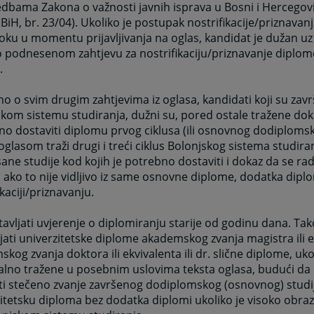
dbama Zakona o važnosti javnih isprava u Bosni i Hercegovi
 BiH, br. 23/04). Ukoliko je postupak nostrifikacije/priznavan
u toku u momentu prijavljivanja na oglas, kandidat je dužan uz 
o podnesenom zahtjevu za nostrifikaciju/priznavanje diplo
.
o o svim drugim zahtjevima iz oglasa, kandidati koji su završ
kom sistemu studiranja, dužni su, pored ostale tražene do
o dostaviti diplomu prvog ciklusa (ili osnovnog dodiplomsko
oglasom traži drugi i treći ciklus Bolonjskog sistema studira
sane studije kod kojih je potrebno dostaviti i dokaz da se ra
, ako to nije vidljivo iz same osnovne diplome, dodatka diplom
ikaciji/priznavanju.
avljati uvjerenje o diplomiranju starije od godinu dana. Tak
jati univerzitetske diplome akademskog zvanja magistra ili e
kog zvanja doktora ili ekvivalenta ili dr. slične diplome, uko
alno tražene u posebnim uslovima teksta oglasa, budući da
i stečeno zvanje završenog dodiplomskog (osnovnog) studija
itetsku diploma bez dodatka diplomi ukoliko je visoko obra