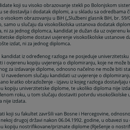
idate koji su visoko obrazovanje stekli po Bolonjskom siste
 se dostavlja i dodatak diplomi, a u skladu sa odredbama č
o visokom obrazovanju u BiH („Službeni glasnik BiH, br. 59/0
, samo u slučaju da visokoškolska ustanova dodatak diplom
a, ni za jednog diplomca, kandidat je dužan da uz ovjerenu k
itetske diplome dostavi uvjerenje visokoškolske ustanove 
pšte izdat, ni za jednog diplomca.
 kandidat iz određenog razloga ne posjeduje univerzitetsk
ti i ovjerenu kopiju uvjerenja o diplomiranju, koje ne može bi
og za izdavanje diplome, odnosno načelno ne može biti sta
 U navedenom slučaju kandidati uz uvjerenje o diplomiranj
sano kratko obrazloženje - izjavu iz kojeg razloga dostavljaju 
u kopiju univerzitetske diplome, te ukoliko diploma nije izd
enom roku, u tom slučaju dostaviti potvrdu visokoškolske 
 nije izdata.
ti koji su fakultet završili van Bosne i Hercegovine, odnosn
u nekoj drugoj državi nakon 06.04.1992. godine, u obavezi su 
u kopiju nostrifikovane/priznate diplome (Rješenje o nostrifi