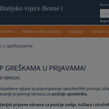
Bosan
iteljsko vijeće Bosne i
Idi
na
Napre
sadr
kumenti
Međunarodna suradnja
Natječaji
Odnosi s 
e u aplikacijama
P GREŠKAMA U PRIJAVAMA!
NI OBRAZAC
objavljene oglase za popunjavanje uposleničkih pozicija, ob
avanje prijavnog obrasca za
pozicije uposlenika
.
avljati prijavne obrasce za pozicije sudija, tužilaca i stručni