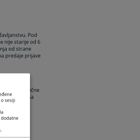
žavljanstvu. Pod
 nije starije od 6
nja od strane
a predaje prijave
ljati kopiju lične
ređene
 – boravišta sa
o sesiji
renje o
izdavanja od
la
a dodatne
.