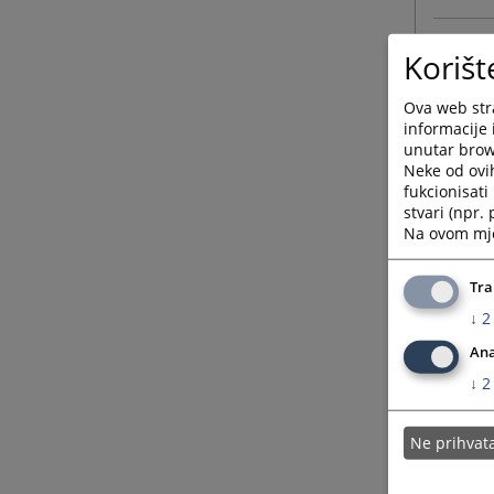
Korišt
Ova web stra
informacije 
unutar brows
Neke od ovi
fukcionisat
stvari (npr.
Na ovom mjes
Tra
↓
2
Ana
↓
2
Ne prihva