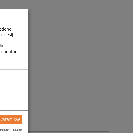
jednicu
ređene
o sesiji
la
a dodatne
.
hvatam sve
Pokreće Klaro!