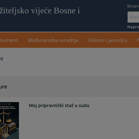
Bosan
iteljsko vijeće Bosne i
Idi
na
Napre
sadr
kumenti
Međunarodna suradnja
Odnosi s javnošću
re
ure
Moj pripravnički staž u sudu