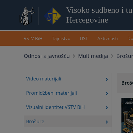
Visoko sudbeno i tuž
Hercegovine
VSTV BiH
Tajništvo
UST
Aktivnosti
Do
Brošu
Odnosi s javnošću
Multimedija
Video materijali
Broš
Promidžbeni materijali
Vizualni identitet VSTV BiH
Brošure