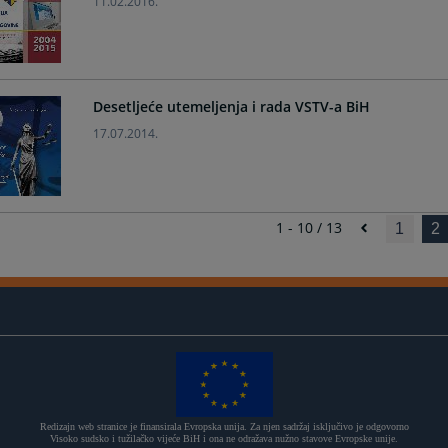
11.02.2016.
Desetljeće utemeljenja i rada VSTV-a BiH
17.07.2014.
1 - 10 / 13
1
2
Redizajn web stranice je finansirala Evropska unija. Za njen sadržaj isključivo je odgovorno
Visoko sudsko i tužilačko vijeće BiH i ona ne odražava nužno stavove Evropske unije.