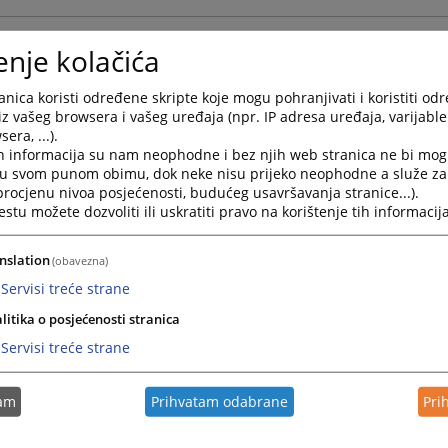
Alternativni načini rješavanja sporova za poslovnu za
enje kolačića
nica koristi određene skripte koje mogu pohranjivati i koristiti od
iz vašeg browsera i vašeg uređaja (npr. IP adresa uređaja, varijable 
era, ...).
h informacija su nam neophodne i bez njih web stranica ne bi mog
i u svom punom obimu, dok neke nisu prijeko neophodne a služe z
 procjenu nivoa posjećenosti, budućeg usavršavanja stranice...).
tu možete dozvoliti ili uskratiti pravo na korištenje tih informacija
Smjernice za izvješćivanje o sudskim postupcima
nslation
(obavezna)
Servisi treće strane
litika o posjećenosti stranica
Servisi treće strane
tam
Prihvatam odabrane
Pri