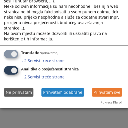
sesiji unutar browsera, ...).
Arhivirane vijesti svih završenih projekata
EU4Justice Faza II
(USAID)
Neke od ovih informacija su nam neophodne i bez njih web
stranica ne bi mogla fukcionisati u svom punom obimu, dok
Završeni projekti
USAID-ov projekt za borbu protiv korupcije
Vlada Kraljevine Holandije
neke nisu prijeko neophodne a služe za dodatne stvari (npr.
procjenu nivoa posjećenosti, budućeg usavršavanja
Projekat unaprjeđenja kvalitete pravosuđa
Vijeće Europe
Projekat potpore monitoringu i evaluaciji
stranice...).
(MEASURE II)
Na ovom mjestu možete dozvoliti ili uskratiti pravo na
Jačanje učinkovitosti i kvalitete pravosuđa u
Završeni projekti
korištenje tih informacija.
Bosni i Hercegovini (BiHSEJ)
Ka boljoj evaluaciji rezultata reformi pravosuđa
Translation
(obavezna)
na Zapadnom Balkanu – „Dashboard Zapadni
↓
2
Servisi treće strane
Balkan“
Analitika o posjećenosti stranica
↓
2
Servisi treće strane
Ne prihvatam
Prihvatam odabrane
Prihvatam sve
Pokreće Klaro!