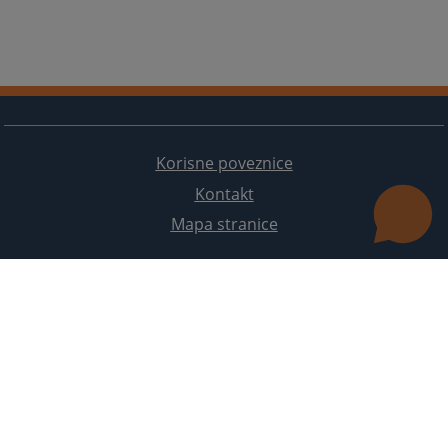
Korisne poveznice
Kontakt
Mapa stranice
Redizajn web stranice je finansirala Evropska unija. Za njen sadržaj isključivo je odgovorno
Visoko sudsko i tužilačko vijeće BiH i ona ne odražava nužno stavove Evropske unije.