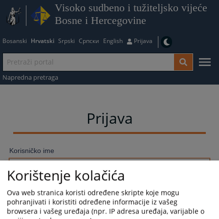
Visoko sudbeno i tužiteljsko vijeće
Bosne i Hercegovine
Bosanski
Hrvatski
Srpski
Српски
English
Prijava
Napredna pretraga
Prijava
Korisničko ime
Korištenje kolačića
Lozinka
Ova web stranica koristi određene skripte koje mogu
pohranjivati i koristiti određene informacije iz vašeg
browsera i vašeg uređaja (npr. IP adresa uređaja, varijable o