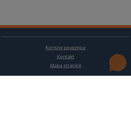
Korisne poveznice
Kontakt
Mapa stranice
Redizajn web stranice je finansirala Evropska unija. Za njen sadržaj isključivo je odgovorno
Visoko sudsko i tužilačko vijeće BiH i ona ne odražava nužno stavove Evropske unije.