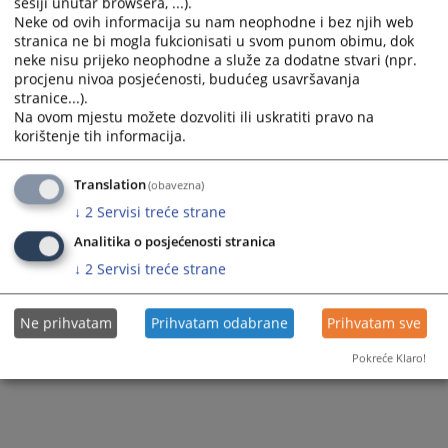
sesiji unutar browsera, ...).
Neke od ovih informacija su nam neophodne i bez njih web
Zapamti me
stranica ne bi mogla fukcionisati u svom punom obimu, dok
neke nisu prijeko neophodne a služe za dodatne stvari (npr.
Prijava
procjenu nivoa posjećenosti, budućeg usavršavanja
stranice...).
Na ovom mjestu možete dozvoliti ili uskratiti pravo na
Zaboravili ste lozinku?
korištenje tih informacija.
Želite postati član?
Translation
(obavezna)
↓
2
Servisi treće strane
Analitika o posjećenosti stranica
↓
2
Servisi treće strane
Ne prihvatam
Prihvatam odabrane
Prihvatam sve
Pokreće Klaro!