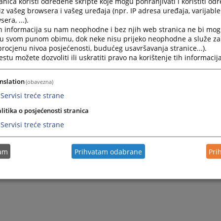
nica koristi određene skripte koje mogu pohranjivati i koristiti od
iz vašeg browsera i vašeg uređaja (npr. IP adresa uređaja, varijable 
era, ...).
h informacija su nam neophodne i bez njih web stranica ne bi mog
i u svom punom obimu, dok neke nisu prijeko neophodne a služe z
 procjenu nivoa posjećenosti, budućeg usavršavanja stranice...).
tu možete dozvoliti ili uskratiti pravo na korištenje tih informacija
nslation
(obavezna)
Servisi treće strane
litika o posjećenosti stranica
Servisi treće strane
tam
Prihvatam odabrane
Pri