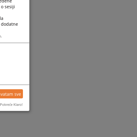
ređene
o sesiji
la
a dodatne
.
hvatam sve
Pokreće Klaro!