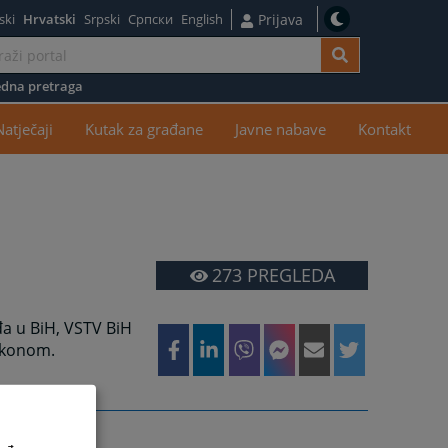
ski
Hrvatski
Srpski
Српски
English
Prijava
dna pretraga
žaj
Natječaji
Kutak za građane
Javne nabave
Kontakt
273
PREGLEDA
a u BiH, VSTV BiH
zakonom.