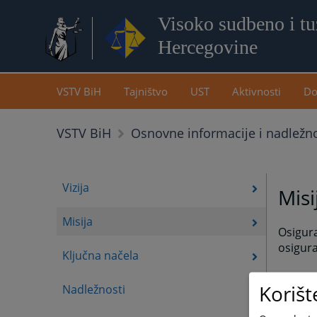
Visoko sudbeno i tuž
Hercegovine
VSTV BiH
Tajništvo
UST
Aktivnosti
Do
VSTV BiH
Osnovne informacije i nadležno
Vizija
Misi
Misija
Osigur
osigura
Ključna načela
Korišt
Nadležnosti