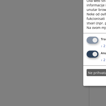
Ova web stra
informacije 
unutar brows
Neke od ovi
fukcionisat
stvari (npr.
Na ovom mjes
Tra
↓
2
Ana
↓
2
Ne prihva