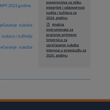
povjerenstva za etiku,
t NPF-2023.godine
integritet i odgovornost
sudija i tužilaca za
2024. godinu
Analiza
ječavanje sukoba
instrumenata za
praćenje primjene
 sudaca i tužitelja
Smjernica za
sprečavanje sukoba
rečavanje sukoba
interesa u pravosuđu za
2025. godinu