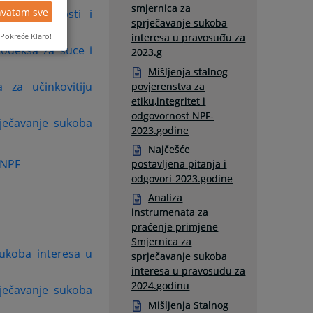
smjernica za
hvatam sve
nja u javnosti i
sprječavanje sukoba
Pokreće Klaro!
interesa u pravosuđu za
kodeksa za suce i
2023.g
Mišljenja stalnog
 za učinkovitiju
povjerenstva za
etiku,integritet i
odgovornost NPF-
ječavanje sukoba
2023.godine
Najčešće
 NPF
postavljena pitanja i
odgovori-2023.godine
Analiza
instrumenata za
praćenje primjene
Smjernica za
 sukoba interesa u
sprječavanje sukoba
interesa u pravosuđu za
2024.godinu
ječavanje sukoba
Mišljenja Stalnog