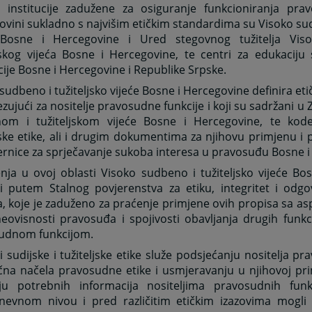
e institucije zadužene za osiguranje funkcioniranja pr
vini sukladno s najvišim etičkim standardima su Visoko sud
 Bosne i Hercegovine i Ured stegovnog tužitelja Vis
jskog vijeća Bosne i Hercegovine, te centri za edukaciju 
ije Bosne i Hercegovine i Republike Srpske.
sudbeno i tužiteljsko vijeće Bosne i Hercegovine definira eti
zujući za nositelje pravosudne funkcije i koji su sadržani 
om i tužiteljskom vijeće Bosne i Hercegovine, te kode
jske etike, ali i drugim dokumentima za njihovu primjenu i
rnice za sprječavanje sukoba interesa u pravosuđu Bosne i
nja u ovoj oblasti Visoko sudbeno i tužiteljsko vijeće Bo
i putem Stalnog povjerenstva za etiku, integritet i odg
ja, koje je zaduženo za praćenje primjene ovih propisa sa 
neovisnosti pravosuđa i spojivosti obavljanja drugih funkci
udnom funkcijom.
 sudijske i tužiteljske etike služe podsjećanju nositelja pr
čna načela pravosudne etike i usmjeravanju u njihovoj pri
ju potrebnih informacija nositeljima pravosudnih fun
nevnom nivou i pred različitim etičkim izazovima mogli 