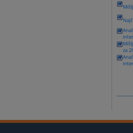
Mišl
Najč
Anal
inte
Mišl
za 2
Anal
inte