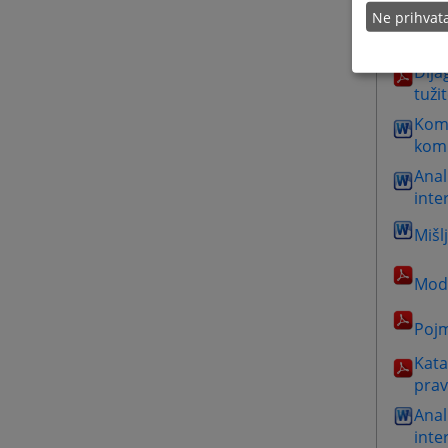
Ne prihva
Smje
kori
Dija
tužit
Kom
komu
Anal
inte
Mišl
Mode
Pojm
Kata
prav
Anal
inte