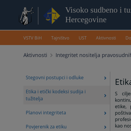
Visoko sudbeno i tuž
Hercegovine
VSTV BiH
Tajništvo
UST
Aktivnosti
Do
Aktivnosti
Integritet nositelja pravosudni
Stegovni postupci i odluke
Etik
Etika i etički kodeksi sudija i
S cilj
tužitelja
kontinu
etike,
Planovi integriteta
poštiv
profesi
kao nos
Povjerenik za etiku