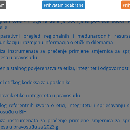
tam
Prihvatam odabrane
Pri
rnice za nositelje pravosudne funkcije prilikom istupa
štenja društvenih mreža
gram toka - Procjena da li je počinjena povreda etičkih 
elje
parativni pregled regionalnih i međunarodnih resursa
nikaciju i razmjenu informacija o etičkim dilemama
iza instrumenata za praćenje primjene smjernica za spr
resa u pravosuđu
jenja stalnog povjerenstva za etiku, integritet i odgovornost
l etičkog kodeksa za uposlenike
ovnik etike i integriteta u pravosuđu
log referentnih izvora o etici, integritetu i sprječavanju
osuđu u BiH
iza instrumenata za praćenje primjene smjernica za spr
resa u pravosuđu za 2023.g