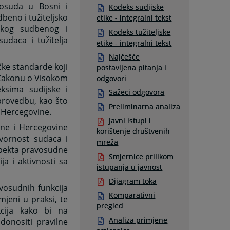
avosuđa u Bosni i
Kodeks sudijske
beno i tužiteljsko
etike - integralni tekst
okog sudbenog i
Kodeks tužiteljske
sudaca i tužitelja
etike - integralni tekst
Najčešće
čke standarde koji
postavljena pitanja i
u Zakonu o Visokom
odgovori
ksima sudijske i
Sažeci odgovora
 provedbu, kao što
Preliminarna analiza
 Hercegovine.
Javni istupi i
sne i Hercegovine
korištenje društvenih
ovornost sudaca i
mreža
aspekta pravosudne
Smjernice prilikom
ja i aktivnosti sa
istupanja u javnost
Dijagram toka
avosudnih funkcija
Komparativni
mjeni u praksi, te
pregled
kcija kako bi na
Analiza primjene
donositi pravilne