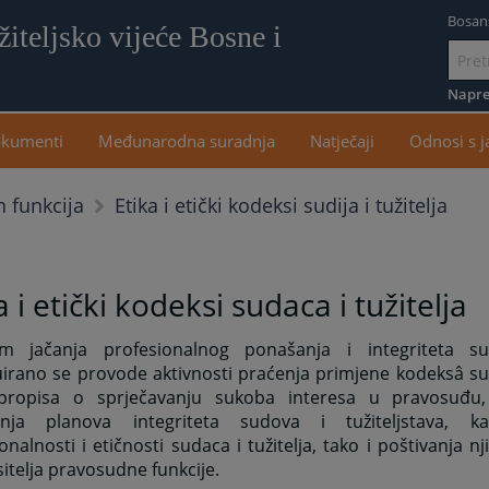
Bosan
iteljsko vijeće Bosne i
Idi
na
Napre
sadr
kumenti
Međunarodna suradnja
Natječaji
Odnosi s 
Etika i etički kodeksi sudija i tužitelja
h funkcija
a i etički kodeksi sudaca i tužitelja
em jačanja profesionalnog ponašanja i integriteta sud
irano se provode aktivnosti praćenja primjene kodeksâ sudi
 propisa o sprječavanju sukoba interesa u pravosuđu
anja planova integriteta sudova i tužiteljstava, 
onalnosti i etičnosti sudaca i tužitelja, tako i poštivanja n
itelja pravosudne funkcije.