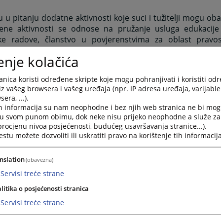
 u pitanju dodatne aktivnosti koje suci i tužitelji mogu oba
jene aktivnosti se odnose na pružanje usluga edukacije
ke radove, članstvo u povjerenstvima za oblast pravo
je pravosudnog ispita i sl.
enje kolačića
nformacija o etici i etičkim kodeksima sudaca i tužitelja
ku ili pratećim dokumentima:
nica koristi određene skripte koje mogu pohranjivati i koristiti od
iz vašeg browsera i vašeg uređaja (npr. IP adresa uređaja, varijable 
ks sudijske etike - integralni tekst
era, ...).
h informacija su nam neophodne i bez njih web stranica ne bi mog
ks tužiteljske etike - integralni tekst
i u svom punom obimu, dok neke nisu prijeko neophodne a služe z
 procjenu nivoa posjećenosti, budućeg usavršavanja stranice...).
tu možete dozvoliti ili uskratiti pravo na korištenje tih informacija
ešće postavljena pitanja i odgovori VSTV BIH u oblasti etike 
nslation
(obavezna)
ci odgovora VSTV BIH u oblasti etike i integriteta NPF
Servisi treće strane
liminarna analiza - Instrumenat za praćenje primje
litika o posjećenosti stranica
ečavanja sukoba interesa u pravosuđu za 2021. godinu
Servisi treće strane
i istupi nositelja pravosudne funkcije i korištenje društveni
poruke