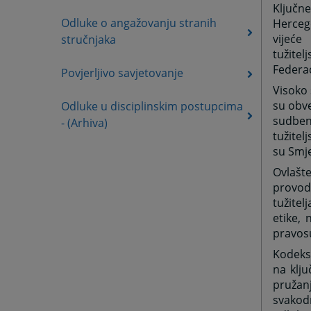
Ključn
Odluke o angažovanju stranih
Hercego
vijeće
stručnjaka
tužitel
Federac
Povjerljivo savjetovanje
Visoko 
su obve
Odluke u disciplinskim postupcima
sudben
- (Arhiva)
tužitel
su Smje
Ovlašte
provod
tužitel
etike, 
pravos
Kodeksi
na klju
pružan
svakod