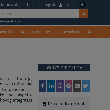
ski
Hrvatski
Srpski
Српски
English
Prijava
dna pretraga
žaj
javnošću
Kutak za građane
Javne nabave
Kontakt
173
PREGLEDA
aca i tužitelja,
jske i tužiteljske
, te donošenja i
kako sa aspekta
jihovog integriteta
Prateći dokumenti