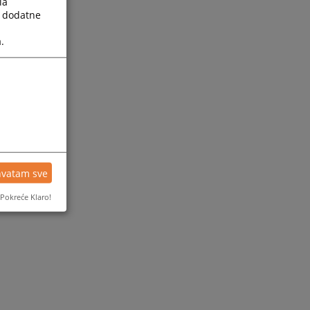
la
a dodatne
.
hvatam sve
Pokreće Klaro!