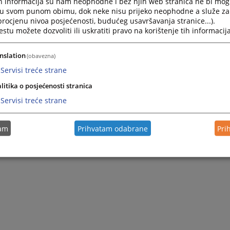
h informacija su nam neophodne i bez njih web stranica ne bi mog
i u svom punom obimu, dok neke nisu prijeko neophodne a služe z
 procjenu nivoa posjećenosti, budućeg usavršavanja stranice...).
tu možete dozvoliti ili uskratiti pravo na korištenje tih informacija
nslation
(obavezna)
Servisi treće strane
litika o posjećenosti stranica
Servisi treće strane
tam
Prihvatam odabrane
Pri