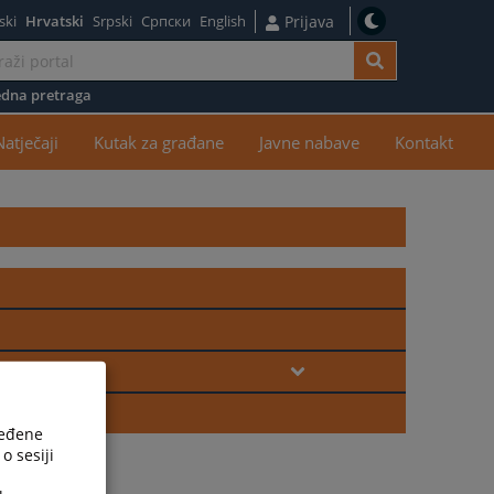
ski
Hrvatski
Srpski
Српски
English
Prijava
dna pretraga
žaj
Natječaji
Kutak za građane
Javne nabave
Kontakt
ređene
o sesiji