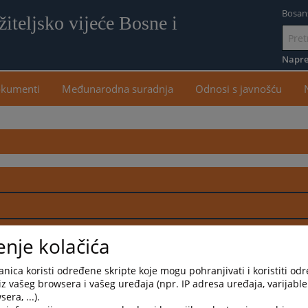
Bosan
iteljsko vijeće Bosne i
Idi
na
Napre
sadr
kumenti
Međunarodna suradnja
Odnosi s javnošću
govora
enje kolačića
govora
nica koristi određene skripte koje mogu pohranjivati i koristiti od
iz vašeg browsera i vašeg uređaja (npr. IP adresa uređaja, varijable 
era, ...).