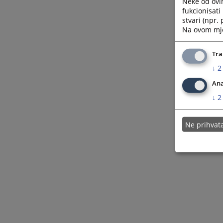
Neke od ovi
fukcionisat
stvari (npr.
Na ovom mjes
Tra
↓
2
Ana
↓
2
Ne prihva