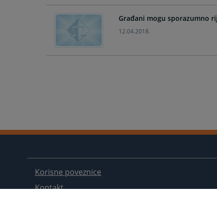
Građani mogu sporazumno rij
12.04.2018.
Korisne poveznice
Kontakt
Mapa stranice