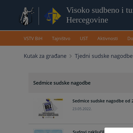
Visoko sudbeno i tuž
Hercegovine
VSTV BiH
Tajništvo
UST
Aktivnosti
Do
Kutak za građane
Tjedni sudske nagodbe
Sedmice sudske nagodbe
Sedmice sudske nagodbe od 2
23.05.2022.
Sudovi zaključili 427 sudsk