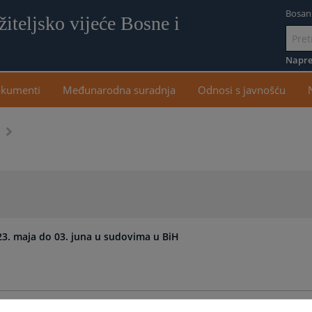
Bosan
iteljsko vijeće Bosne i
Idi
na
Napre
sadr
kumenti
Međunarodna suradnja
Odnosi s javnošću
3. maja do 03. juna u sudovima u BiH
e nagodbe tokom „Sedmicâ sudske nagodbe“