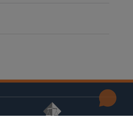
© 2021
Visoko sudbeno i tužiteljsko vijeće