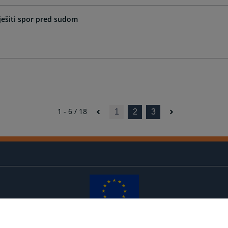
ešiti spor pred sudom
1 - 6 / 18
1
2
3
Redizajn web stranice je finansirala Evropska unija. Za njen sadržaj isključivo je odgovorno
Visoko sudsko i tužilačko vijeće BiH i ona ne odražava nužno stavove Evropske unije.