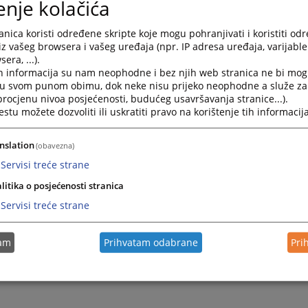
enje kolačića
nica koristi određene skripte koje mogu pohranjivati i koristiti od
iz vašeg browsera i vašeg uređaja (npr. IP adresa uređaja, varijable 
era, ...).
3. do 24. maja u sudovima u BiH
h informacija su nam neophodne i bez njih web stranica ne bi mog
i u svom punom obimu, dok neke nisu prijeko neophodne a služe z
 procjenu nivoa posjećenosti, budućeg usavršavanja stranice...).
tu možete dozvoliti ili uskratiti pravo na korištenje tih informacija
ešiti spor pred sudom
nslation
(obavezna)
Servisi treće strane
litika o posjećenosti stranica
Servisi treće strane
tam
Prihvatam odabrane
Pri
ke nagodbe“ u svim sudovima u BiH